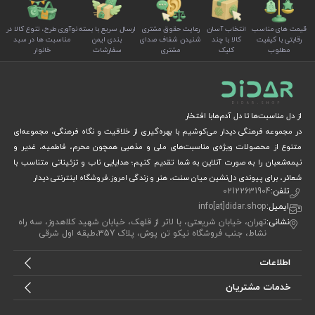
قیمت های مناسب
انتخاب آسان
رعایت حقوق مشتری
ارسال سریع با بسته
نوآوری طرح، تنوع کالا در
رقابتی با کیفیت
کالا با چند
شنیدن شفاف صدای
بندی ایمن
مناسبت ها در سبد
مطلوب
کلیک
مشتری
سفارشات
خانوار
از دل مناسبت‌ها تا دل آدم‌هابا افتخار
در مجموعه فرهنگی دیدار می‌کوشیم با بهره‌گیری از خلاقیت و نگاه فرهنگی، مجموعه‌ای
متنوع از محصولات ویژه‌ی مناسبت‌های ملی و مذهبی همچون محرم، فاطمیه، غدیر و
نیمه‌شعبان را به صورت آنلاین به شما تقدیم کنیم؛ هدایایی ناب و تزئیناتی متناسب با
شعائر، برای پیوندی دل‌نشین میان سنت، هنر و زندگی امروز.فروشگاه اینترنتی دیدار
تلفن:
02122631904
ایمیل:
info[at]didar.shop
نشانی:
تهران، خیابان شریعتی، با لاتر از قلهک، خیابان شهید کلاهدوز، سه راه
نشاط، جنب فروشگاه نیکو تن پوش، پلاک 357،طبقه اول شرقی
اطلاعات
خدمات مشتریان