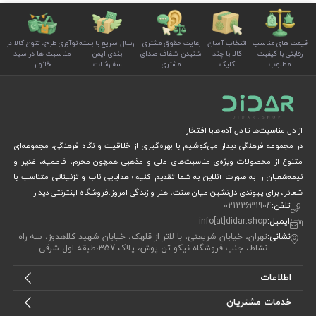
قیمت های مناسب
انتخاب آسان
رعایت حقوق مشتری
ارسال سریع با بسته
نوآوری طرح، تنوع کالا در
رقابتی با کیفیت
کالا با چند
شنیدن شفاف صدای
بندی ایمن
مناسبت ها در سبد
مطلوب
کلیک
مشتری
سفارشات
خانوار
از دل مناسبت‌ها تا دل آدم‌هابا افتخار
در مجموعه فرهنگی دیدار می‌کوشیم با بهره‌گیری از خلاقیت و نگاه فرهنگی، مجموعه‌ای
متنوع از محصولات ویژه‌ی مناسبت‌های ملی و مذهبی همچون محرم، فاطمیه، غدیر و
نیمه‌شعبان را به صورت آنلاین به شما تقدیم کنیم؛ هدایایی ناب و تزئیناتی متناسب با
شعائر، برای پیوندی دل‌نشین میان سنت، هنر و زندگی امروز.فروشگاه اینترنتی دیدار
تلفن:
02122631904
ایمیل:
info[at]didar.shop
نشانی:
تهران، خیابان شریعتی، با لاتر از قلهک، خیابان شهید کلاهدوز، سه راه
نشاط، جنب فروشگاه نیکو تن پوش، پلاک 357،طبقه اول شرقی
اطلاعات
خدمات مشتریان