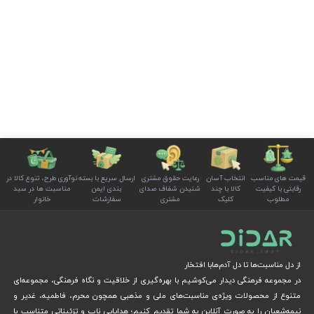
قیمت های مناسب
انتخاب آسان
رعایت حقوق مشتری
ارسال سریع با بسته
نوآوری طرح، تنوع کالا در
رقابتی با کیفیت
کالا با چند
شنیدن شفاف صدای
بندی ایمن
مناسبت ها در سبد
مطلوب
کلیک
مشتری
سفارشات
خانوار
از دل مناسبت‌ها تا دل آدم‌هابا افتخار
در مجموعه فرهنگی دیدار می‌کوشیم با بهره‌گیری از خلاقیت و نگاه فرهنگی، مجموعه‌ای
متنوع از محصولات ویژه‌ی مناسبت‌های ملی و مذهبی همچون محرم، فاطمیه، غدیر و
نیمه‌شعبان را به صورت آنلاین به شما تقدیم کنیم؛ هدایایی ناب و تزئیناتی متناسب با