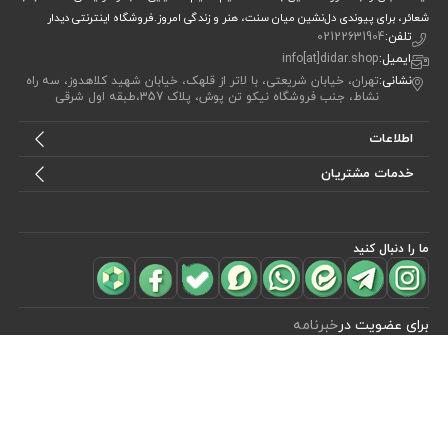
شعائر، برای پیوندی دل‌نشین میان سنت، هنر و زندگی امروز.فروشگاه اینترنتی دیدار
تلفن:
02122631904
ایمیل:
info[at]didar.shop
نشانی:
تهران، خیابان شریعتی، با لاتر از قلهک، خیابان شهید کلاهدوز، سه راه
نشاط، جنب فروشگاه نیکو تن پوش، پلاک 357،طبقه اول شرقی
اطلاعات
خدمات مشتریان
ما را دنبال کنید
مشاهده محصولات
(0)
برای عضویت در
خبرنامه
آیا می خواهید از جدید‌ترین تخفیف‌ ها با‌ خبر شوید؟ فقط ایمیل خود را ثبت
کنید
اشتراک
طراحی، توسعه و اجرای فروشگاه اینترنتی توسط:
آریو وب