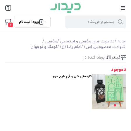
فیلترها
ورود | ثبت نام
فیلترها
0
موجودی
خانه
/
مناسبت های مذهبی و اجتماعی
/
مذهبی
/
شهادت معصومین (س)
/
امام رضا (ع)
/
کودک و نوجوان
نمایش همه محصولات
فیلتر
ایجاد شده در
ناموجود
کاردستی شن رنگی طرح حرم