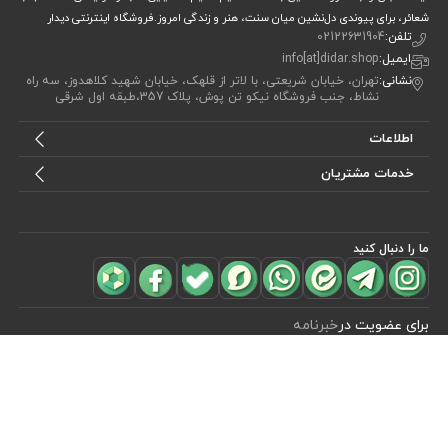
شعائر، برای پیوندی دل‌نشین میان سنت، هنر و زندگی امروز.فروشگاه اینترنتی دیدار
تلفن:
02122631904
ایمیل:
info[at]didar.shop
نشانی:
تهران، خیابان شریعتی، با لاتر از قلهک، خیابان شهید کلاهدوز، سه راه
نشاط، جنب فروشگاه نیکو تن پوش، پلاک 357،طبقه اول شرقی
اطلاعات
خدمات مشتریان
ما را دنبال کنید
مشاهده محصولات
(1)
برای عضویت در
خبرنامه
آیا می خواهید از جدید‌ترین تخفیف‌ ها با‌ خبر شوید؟ فقط ایمیل خود را ثبت
کنید
اشتراک
طراحی، توسعه و اجرای فروشگاه اینترنتی توسط:
آریو وب