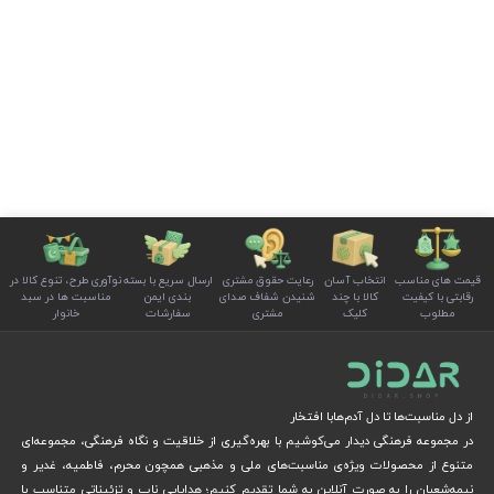
قیمت های مناسب
انتخاب آسان
رعایت حقوق مشتری
ارسال سریع با بسته
نوآوری طرح، تنوع کالا در
رقابتی با کیفیت
کالا با چند
شنیدن شفاف صدای
بندی ایمن
مناسبت ها در سبد
مطلوب
کلیک
مشتری
سفارشات
خانوار
از دل مناسبت‌ها تا دل آدم‌هابا افتخار
در مجموعه فرهنگی دیدار می‌کوشیم با بهره‌گیری از خلاقیت و نگاه فرهنگی، مجموعه‌ای
متنوع از محصولات ویژه‌ی مناسبت‌های ملی و مذهبی همچون محرم، فاطمیه، غدیر و
نیمه‌شعبان را به صورت آنلاین به شما تقدیم کنیم؛ هدایایی ناب و تزئیناتی متناسب با