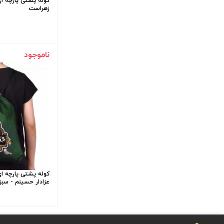
کوله پشتی پارچه ای
زهراست
ناموجود
کوله پشتی پارچه ای
عزادار حسینم - سبز