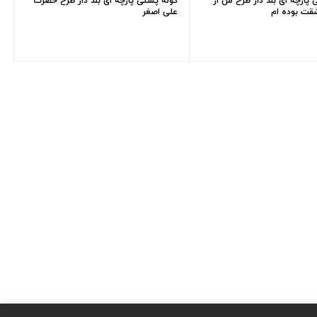
پارچه ای بند دار طرح من از
کوله پشتی پارچه ای بند دار طرح حضرت
قت بوده ام
علی اصغر