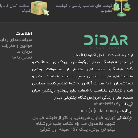
قیمت های مناسب رقابتی با کیفیت
انتخاب آسان کالا با
مطلوب
کلیک
اطلاعات
سیاست‏‌های رعا
قوانین و مقررات
درباره ما
از دل مناسبت‌ها تا دل آدم‌هابا افتخار
تماس با ما
در مجموعه فرهنگی دیدار می‌کوشیم با بهره‌گیری از خلاقیت و
نگاه فرهنگی، مجموعه‌ای متنوع از محصولات ویژه‌ی
مناسبت‌های ملی و مذهبی همچون محرم، فاطمیه، غدیر و
نیمه‌شعبان را به صورت آنلاین به شما تقدیم کنیم؛ هدایایی
ناب و تزئیناتی متناسب با شعائر، برای پیوندی دل‌نشین میان
سنت، هنر و زندگی امروز.فروشگاه اینترنتی دیدار
تلفن:
02122631904
ایمیل:
info[at]didar.shop
نشانی:
تهران، خیابان شریعتی، با لاتر از قلهک، خیابان
شهید کلاهدوز، سه راه نشاط، جنب فروشگاه
نیکو تن پوش، پلاک 357،طبقه اول شرقی