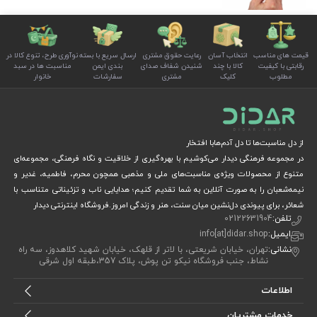
قیمت های مناسب
انتخاب آسان
رعایت حقوق مشتری
ارسال سریع با بسته
نوآوری طرح، تنوع کالا در
رقابتی با کیفیت
کالا با چند
شنیدن شفاف صدای
بندی ایمن
مناسبت ها در سبد
مطلوب
کلیک
مشتری
سفارشات
خانوار
از دل مناسبت‌ها تا دل آدم‌هابا افتخار
در مجموعه فرهنگی دیدار می‌کوشیم با بهره‌گیری از خلاقیت و نگاه فرهنگی، مجموعه‌ای
متنوع از محصولات ویژه‌ی مناسبت‌های ملی و مذهبی همچون محرم، فاطمیه، غدیر و
نیمه‌شعبان را به صورت آنلاین به شما تقدیم کنیم؛ هدایایی ناب و تزئیناتی متناسب با
شعائر، برای پیوندی دل‌نشین میان سنت، هنر و زندگی امروز.فروشگاه اینترنتی دیدار
تلفن:
02122631904
ایمیل:
info[at]didar.shop
نشانی:
تهران، خیابان شریعتی، با لاتر از قلهک، خیابان شهید کلاهدوز، سه راه
نشاط، جنب فروشگاه نیکو تن پوش، پلاک 357،طبقه اول شرقی
اطلاعات
خدمات مشتریان