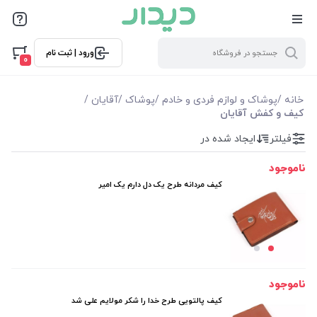
فیلترها
ورود | ثبت نام
فیلتر بر اساس قیمت
0
85000
300000
خانه
/
پوشاک و لوازم فردی و خادم
/
پوشاک
/
آقایان
/
کیف و کفش آقایان
فیلترها
فیلتر
ایجاد شده در
ناموجود
موجودی
کیف مردانه طرح یک دل دارم یک امیر
نمایش همه محصولات
ناموجود
کیف پالتویی طرح خدا را شکر مولایم علی شد