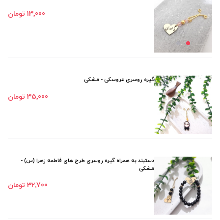
13٬000 تومان
گیره روسری عروسکی - مشکی
35٬000 تومان
دستبند به همراه گیره روسری طرح های فاطمه زهرا (س) -
مشكی
32٬700 تومان