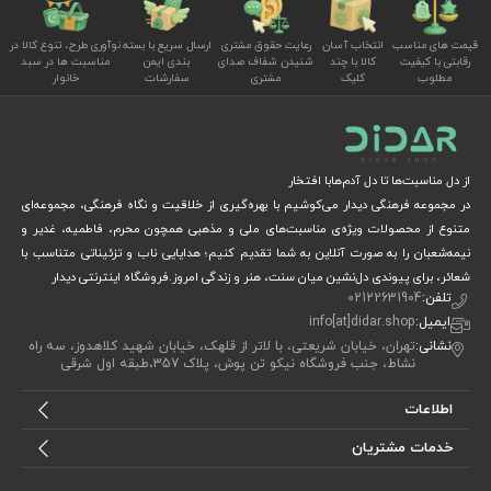
قیمت های مناسب
انتخاب آسان
رعایت حقوق مشتری
ارسال سریع با بسته
نوآوری طرح، تنوع کالا در
رقابتی با کیفیت
کالا با چند
شنیدن شفاف صدای
بندی ایمن
مناسبت ها در سبد
مطلوب
کلیک
مشتری
سفارشات
خانوار
از دل مناسبت‌ها تا دل آدم‌هابا افتخار
در مجموعه فرهنگی دیدار می‌کوشیم با بهره‌گیری از خلاقیت و نگاه فرهنگی، مجموعه‌ای
متنوع از محصولات ویژه‌ی مناسبت‌های ملی و مذهبی همچون محرم، فاطمیه، غدیر و
نیمه‌شعبان را به صورت آنلاین به شما تقدیم کنیم؛ هدایایی ناب و تزئیناتی متناسب با
شعائر، برای پیوندی دل‌نشین میان سنت، هنر و زندگی امروز.فروشگاه اینترنتی دیدار
تلفن:
02122631904
ایمیل:
info[at]didar.shop
نشانی:
تهران، خیابان شریعتی، با لاتر از قلهک، خیابان شهید کلاهدوز، سه راه
نشاط، جنب فروشگاه نیکو تن پوش، پلاک 357،طبقه اول شرقی
اطلاعات
خدمات مشتریان