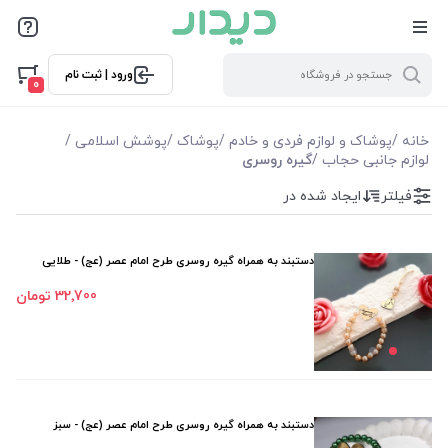
فیلترها
ورود | ثبت نام
فیلتر بر اساس قیمت
0
11000
1042000
خانه
/
پوشاک و لوازم فردی و خادم
/
پوشاک
/
پوشش اسلامی
/
لوازم جانبی حجاب
/
گیره روسری
فیلترها
فیلتر
ایجاد شده در
موجودی
دستبند به همراه گیره روسری طرح امام عصر (عج) - طلایی
نمایش همه محصولات
32٬700 تومان
دستبند به همراه گیره روسری طرح امام عصر (عج) - سبز