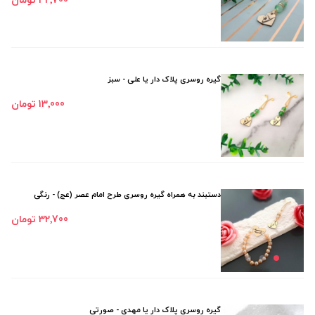
32٬700 تومان
گیره روسری پلاک دار یا علی - سبز
13٬000 تومان
دستبند به همراه گیره روسری طرح امام عصر (عج) - رنگی
32٬700 تومان
گیره روسری پلاک دار یا مهدی - صورتی