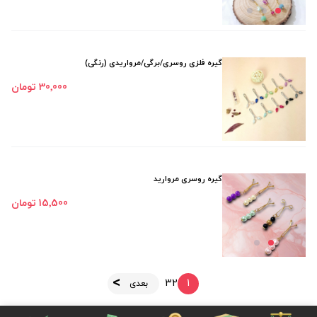
گیره فلزی روسری/برگی/مرواریدی (رنگی)
30٬000 تومان
گیره روسری مروارید
15٬500 تومان
3
2
1
بعدی