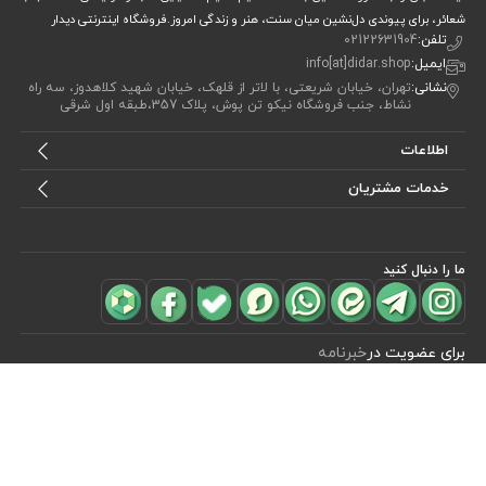
شعائر، برای پیوندی دل‌نشین میان سنت، هنر و زندگی امروز.فروشگاه اینترنتی دیدار
تلفن:
02122631904
ایمیل:
info[at]didar.shop
نشانی:
تهران، خیابان شریعتی، با لاتر از قلهک، خیابان شهید کلاهدوز، سه راه
نشاط، جنب فروشگاه نیکو تن پوش، پلاک 357،طبقه اول شرقی
اطلاعات
خدمات مشتریان
ما را دنبال کنید
مشاهده محصولات
(0)
برای عضویت در
خبرنامه
آیا می خواهید از جدید‌ترین تخفیف‌ ها با‌ خبر شوید؟ فقط ایمیل خود را ثبت
کنید
اشتراک
طراحی، توسعه و اجرای فروشگاه اینترنتی توسط:
آریو وب