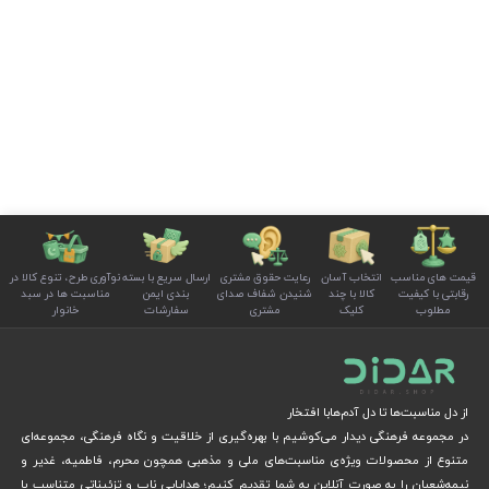
قیمت های مناسب
انتخاب آسان
رعایت حقوق مشتری
ارسال سریع با بسته
نوآوری طرح، تنوع کالا در
رقابتی با کیفیت
کالا با چند
شنیدن شفاف صدای
بندی ایمن
مناسبت ها در سبد
مطلوب
کلیک
مشتری
سفارشات
خانوار
از دل مناسبت‌ها تا دل آدم‌هابا افتخار
در مجموعه فرهنگی دیدار می‌کوشیم با بهره‌گیری از خلاقیت و نگاه فرهنگی، مجموعه‌ای
متنوع از محصولات ویژه‌ی مناسبت‌های ملی و مذهبی همچون محرم، فاطمیه، غدیر و
نیمه‌شعبان را به صورت آنلاین به شما تقدیم کنیم؛ هدایایی ناب و تزئیناتی متناسب با