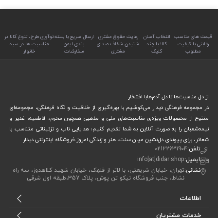
قیمت های مناسب
انتخاب آسان
رعایت حقوق مشتری
ارسال سریع با بسته
نوآوری طرح، تنوع کالا در
رقابتی با کیفیت
کالا با چند
شنیدن شفاف صدای
بندی ایمن
مناسبت ها در سبد
مطلوب
کلیک
مشتری
سفارشات
خانوار
از دل مناسبت‌ها تا دل آدم‌هابا افتخار
در مجموعه فرهنگی دیدار می‌کوشیم با بهره‌گیری از خلاقیت و نگاه فرهنگی، مجموعه‌ای
متنوع از محصولات ویژه‌ی مناسبت‌های ملی و مذهبی همچون محرم، فاطمیه، غدیر و
نیمه‌شعبان را به صورت آنلاین به شما تقدیم کنیم؛ هدایایی ناب و تزئیناتی متناسب با
شعائر، برای پیوندی دل‌نشین میان سنت، هنر و زندگی امروز.فروشگاه اینترنتی دیدار
تلفن:
02122631904
ایمیل:
info[at]didar.shop
نشانی:
تهران، خیابان شریعتی، با لاتر از قلهک، خیابان شهید کلاهدوز، سه راه
نشاط، جنب فروشگاه نیکو تن پوش، پلاک 357،طبقه اول شرقی
اطلاعات
خدمات مشتریان