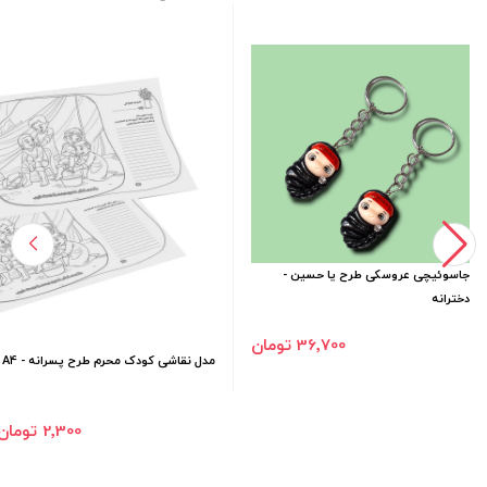
جاسوئیچی عروسکی طرح یا حسین -
دخترانه
36٬700 تومان
مدل نقاشی کودک محرم طرح پسرانه - A4
2٬300 تومان