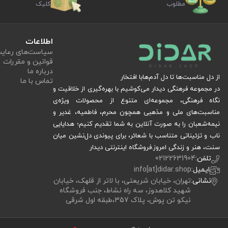
مطلوب
کلیک
اطلاعات
سیاست‏‌های رعا
قوانین و مقررات
درباره ما
از دل مناسبت‌ها تا دل آدم‌هابا افتخار
تماس با ما
در مجموعه فرهنگی دیدار می‌کوشیم با بهره‌گیری از خلاقیت و
نگاه فرهنگی، مجموعه‌ای متنوع از محصولات ویژه‌ی
مناسبت‌های ملی و مذهبی همچون محرم، فاطمیه، غدیر و
نیمه‌شعبان را به صورت آنلاین به شما تقدیم کنیم؛ هدایایی
ناب و تزئیناتی متناسب با شعائر، برای پیوندی دل‌نشین میان
سنت، هنر و زندگی امروز.فروشگاه اینترنتی دیدار
تلفن:
02122631904
ایمیل:
info[at]didar.shop
نشانی:
تهران، خیابان شریعتی، با لاتر از قلهک، خیابان
شهید کلاهدوز، سه راه نشاط، جنب فروشگاه
نیکو تن پوش، پلاک 357،طبقه اول شرقی