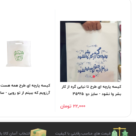
کیسه پارچه ای طرح همه هست
کیسه پارچه ای طرح تا نیایی گره از کار
آرزویم که ببینم از تو رویی - سای
بشر وا نشود - سایز دو: 25*35
شش: 35*35
22٬000 تومان
قیمت های مناسب رقابتی با کیفیت
انتخاب آسان کالا با