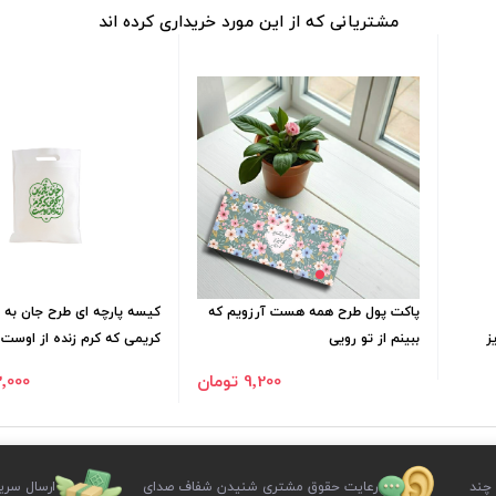
مشتریانی که از این مورد خریداری کرده اند
پاکت پول طرح همه هست آرزویم که
کیسه پارچه ای طرح جان به ق
ز
ببینم از تو رویی
کریمی که کرم زنده از اوست 
: 35*25
9٬200 تومان
22٬000 ت
 چند
رعایت حقوق مشتری شنیدن شفاف صدای
ارسال سری