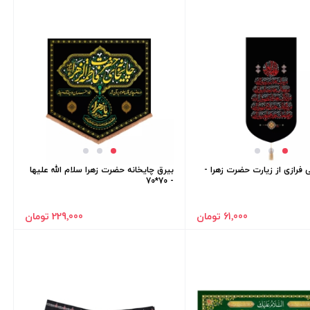
 فرازی از زیارت حضرت زهرا -
بیرق چایخانه حضرت زهرا سلام الله علیها
- 70*70
61٬000 تومان
229٬000 تومان