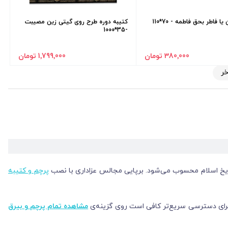
ا فاطر بحق فاطمه - 70*110
کتیبه دوره طرح روی گیتی زین مصیبت
-35*1000
380٬000 تومان
1٬799٬000 تومان
خر
اریخ اسلام محسوب می‌شود. برپایی مجالس عزاداری با نصب
پرچم و کتیبه
. برای دسترسی سریع‌تر کافی است روی گزینه‌ی
مشاهده تمام پرچم و بیرق