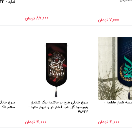
استیکی
ندارد - 23*48
87٬000 تومان
7٬000 تومان
سه شعار فاطمه -
بیرق خانگی طرح بر حاشیه برگ شقایق
بیرق خانگی
بنویسید گل تاب فشار در و دیوار ندارد -
سلام الله علیه
23*48
61٬000 تومان
61٬000 تومان