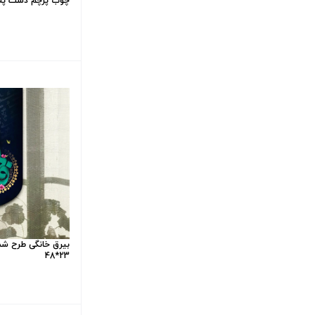
چوب پرچم دست پل
بیرق خانگی طرح شم
23*48