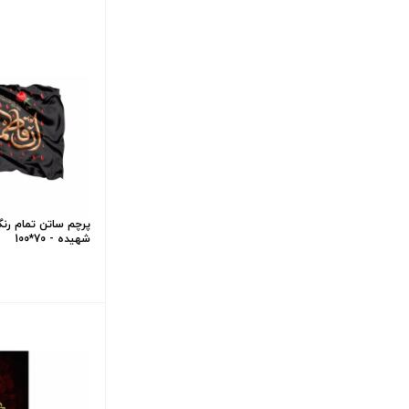
پرچم ساتن تمام رن
شهیده - 70*100