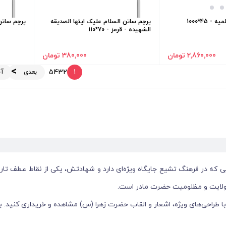
 45*1000
پرچم ساتن السلام علیک ایتها الصدیقه
پرچم ساتن ی
الشهیده - قرمز - 70*110
2٬860٬000 تومان
380٬000 تومان
آ
5
4
3
2
1
بعدی
یی که در فرهنگ تشیع جایگاه ویژه‌ای دارد و شهادتش، یکی از نقاط عطف ت
ر ولایت و مظلومیت حضرت مادر است.
، با طراحی‌های ویژه، اشعار و القاب حضرت زهرا (س) مشاهده و خریداری کنید