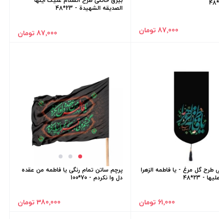
بیرق خانگی طرح السلام علیک ایتها
الصدیقه الشهیدة - 23*48
87٬000 تومان
87٬000 تومان
 طرح گل مرغ - یا فاطمه الزهرا
پرچم ساتن تمام رنگی یا فاطمه من عقده
ا - 23*48
دل وا نکردم - 70*100
61٬000 تومان
380٬000 تومان