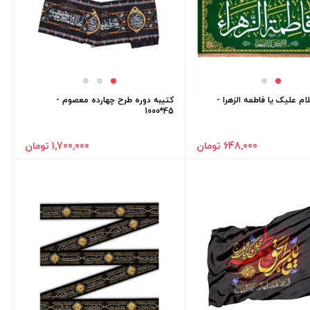
ام علیک یا فاطمه الزهرا -
کتیبه دوره طرح چهارده معصوم -
45*1000
648٬000 تومان
1٬700٬000 تومان