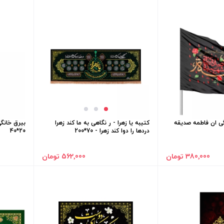
گی ان فاطمه صدیقه
کتیبه یا زهرا - ر نگاهی به ما کند زهرا
بیرق خانگی
دردها را دوا کند زهرا - 70*200
20*40
380٬000 تومان
562٬000 تومان