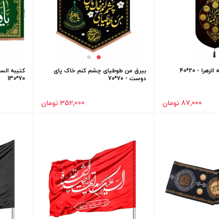
هرا - 20*40
بیرق من طوطیای چشم کنم خاک پای
کتیبه السل
دوست - 70*70
70*130
87٬000 تومان
352٬000 تومان