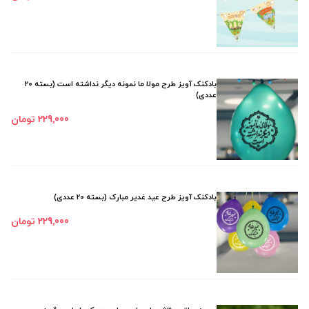
بادکنک آویز طرح مولا ما نمونه دیگر نداشته است (بسته 20
عددی)
229٬000 تومان
بادکنک آویز طرح عید غدیر مبارک (بسته 20 عددی)
229٬000 تومان