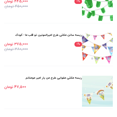
445٬000 تومان
1
%
450٬000 تومان
ریسه ساتن مثلثی طرح امیرالمونین تو قلب ما - کودک
375٬000 تومان
1
%
380٬000 تومان
ریسه مثلثی مقوایی طرح من یار امیر مومنانم
47٬500 تومان