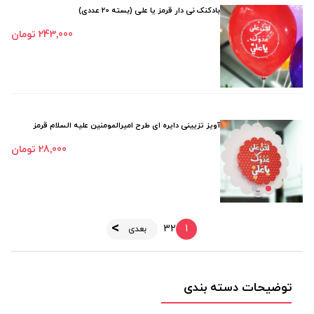
بادکنک نی دار قرمز یا علی (بسته 20 عددی)
243٬000 تومان
آویز تزیینی دایره ای طرح امیرالمومنین علیه السلام قرمز
28٬000 تومان
3
2
1
بعدی
توضیحات دسته بندی