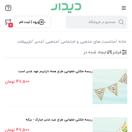
فیلترها
ورود | ثبت نام
فیلتر بر اساس قیمت
0
8900
445000
خانه
/
مناسبت های مذهبی و اجتماعی
/
مذهبی
/
غدیر
/
تزیینات
فیلتر
ایجاد شده در
فیلترها
موجودی
ریسه مثلثی مقوایی طرح همه داراییم عهد غدیر است
47٬500 تومان
نمایش همه محصولات
ریسه مثلثی مقوایی طرح عید غدیر مبارک - برکه
47٬500 تومان