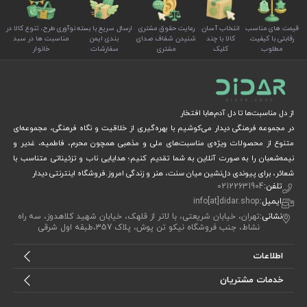
🔹 بادکنک‌های رنگی و چاپی با طرح‌های ویژه عید غدیر
قیمت های مناسب
انتخاب آسان
رعایت حقوق مشتری
ارسال سریع با بسته
نوآوری طرح، تنوع کالا در
🔹 پوسترهای مذهبی و بنرهای جشن مناسب برای فضاهای بزرگ
رقابتی با کیفیت
کالا با چند
شنیدن شفاف صدای
بندی ایمن
مناسبت ها در سبد
مطلوب
کلیک
مشتری
سفارشات
خانوار
🔹 آویزهای تزیینی متناسب با فضای داخلی و خارجی
🔹 اقلام دکوری متنوع برای مدارس، مساجد و م
شعارهایی مانند
"فقط حیدر امیرالمؤمنین است"
،
"مولای ما نمونه
از دل مناسبت‌ها تا دل آدم‌هابا افتخار
در مجموعه فرهنگی دیدار می‌کوشیم با بهره‌گیری از خلاقیت و نگاه فرهنگی، مجموعه‌ای
دیگر نداشته است"
و سایر شعارهای مشابه در طراحی‌های
متنوع از محصولات ویژه‌ی مناسبت‌های ملی و مذهبی همچون محرم، فاطمیه، غدیر و
محصولات ما به کار رفته‌اند تا پیام ولایت و امامت امیرالمؤمنین
نیمه‌شعبان را به صورت آنلاین به شما تقدیم کنیم؛ هدایایی ناب و تزئیناتی متناسب با
شعائر، برای پیوندی دل‌نشین میان سنت، هنر و زندگی امروز.فروشگاه اینترنتی دیدار
(ع) را به زیبایی به نمایش بگذارید.
تلفن:
02122631904
ایمیل:
info[at]didar.shop
اگر برای نورپردازی و زیباسازی محیط جشن به ریسه‌های برقی
نشانی:
تهران، خیابان شریعتی، با لاتر از قلهک، خیابان شهید کلاهدوز، سه راه
نیاز دارید، می‌توانید آن‌ها را از طریق
این لینک
مشاهده و
نشاط، جنب فروشگاه نیکو تن پوش، پلاک 357،طبقه اول شرقی
خریداری کنید. همچنین برای تزیین مساجد، اماکن مذهبی و
اطلاعات
فضاهای شهری با پرچم، کتیبه و بیرق، پیشنهاد می‌کنیم
خدمات مشتریان
محصولات متنوع ما را در این صفحه بررسی نمایید.