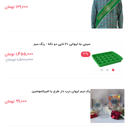
169٬000 تومان
سینی جا لیوانی 20 تایی دو تکه - رنگ سبز
1٬455٬000 تومان
3
%
1٬500٬000 تومان
پک نیم لیوان درب دار طرح یا امیرالمومنین
99٬000 تومان