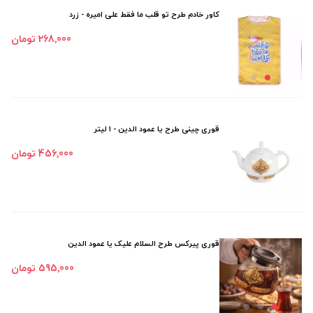
کاور خادم طرح تو قلب ما فقط علی امیره - زرد
268٬000 تومان
قوری چینی طرح یا عمود الدین - 1 لیتر
456٬000 تومان
قوری پیرکس طرح السلام علیک یا عمود الدین
595٬000 تومان