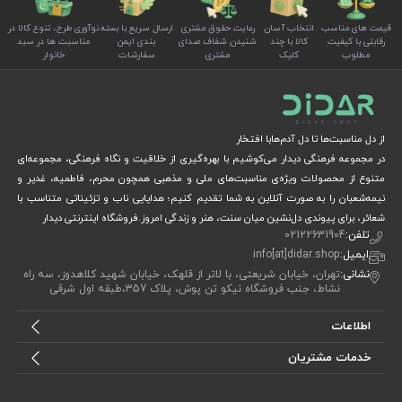
قیمت های مناسب
انتخاب آسان
رعایت حقوق مشتری
ارسال سریع با بسته
نوآوری طرح، تنوع کالا در
رقابتی با کیفیت
کالا با چند
شنیدن شفاف صدای
بندی ایمن
مناسبت ها در سبد
مطلوب
کلیک
مشتری
سفارشات
خانوار
از دل مناسبت‌ها تا دل آدم‌هابا افتخار
در مجموعه فرهنگی دیدار می‌کوشیم با بهره‌گیری از خلاقیت و نگاه فرهنگی، مجموعه‌ای
متنوع از محصولات ویژه‌ی مناسبت‌های ملی و مذهبی همچون محرم، فاطمیه، غدیر و
نیمه‌شعبان را به صورت آنلاین به شما تقدیم کنیم؛ هدایایی ناب و تزئیناتی متناسب با
شعائر، برای پیوندی دل‌نشین میان سنت، هنر و زندگی امروز.فروشگاه اینترنتی دیدار
تلفن:
02122631904
ایمیل:
info[at]didar.shop
نشانی:
تهران، خیابان شریعتی، با لاتر از قلهک، خیابان شهید کلاهدوز، سه راه
نشاط، جنب فروشگاه نیکو تن پوش، پلاک 357،طبقه اول شرقی
اطلاعات
خدمات مشتریان