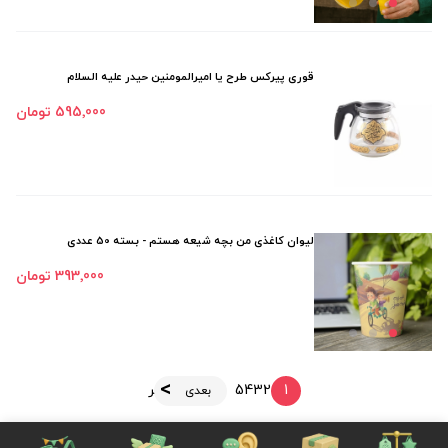
قوری پیرکس طرح یا امیرالمومنین حیدر علیه السلام
595٬000 تومان
لیوان کاغذی من بچه شیعه هستم - بسته 50 عددی
393٬000 تومان
1
2
3
4
5
آخر
بعدی