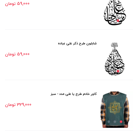
59٬000 تومان
شابلون طرح ذکر علی عباده
59٬000 تومان
کاور خادم طرح یا علی مدد - سبز
329٬000 تومان