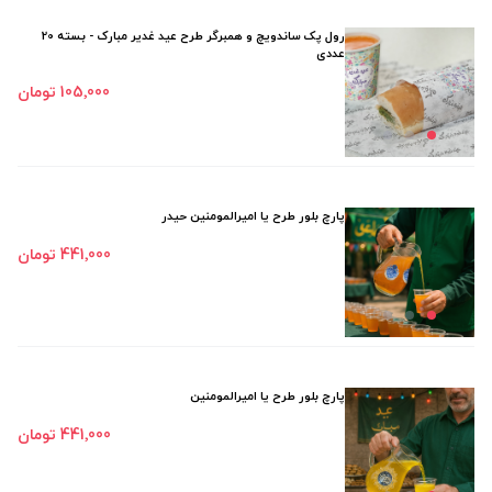
رول پک ساندویچ و همبرگر طرح عید غدیر مبارک - بسته 20
عددی
105٬000 تومان
پارچ بلور طرح یا امیرالمومنین حیدر
441٬000 تومان
پارچ بلور طرح یا امیرالمومنین
441٬000 تومان