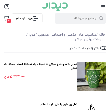
فیلترها
ورود | ثبت نام
فیلتر بر اساس قیمت
0
1400
1500000
خانه
/
مناسبت های مذهبی و اجتماعی
/
مذهبی
/
غدیر
/
ملزومات برگزاری جشن
فیلترها
فیلتر
ایجاد شده در
موجودی
لیوان کاغذی طرح مولای ما نمونه دیگر نداشته است - بسته 50
عددی
نمایش همه محصولات
393٬000 تومان
شابلون طرح یا علی علیه السلام