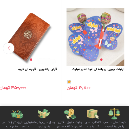
آبنبات چوبی پروانه ای عید غدیر مبارک
قرآن پالتویی - قهوه ای تیره
1
350٬000 تومان
12٬500 تومان
قیمت های مناسب
انتخاب آسان
رعایت حقوق مشتری
ارسال سریع با بسته
نوآوری طرح، تنوع کالا در
رقابتی با کیفیت
کالا با چند
شنیدن شفاف صدای
بندی ایمن
مناسبت ها در سبد