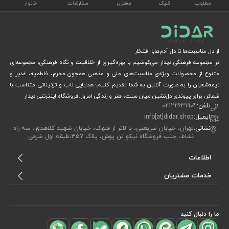
مطلوب
کلیک
مشتری
سفارشات
خانوار
از دل مناسبت‌ها تا دل آدم‌هابا افتخار
در مجموعه فرهنگی دیدار می‌کوشیم با بهره‌گیری از خلاقیت و نگاه فرهنگی، مجموعه‌ای
متنوع از محصولات ویژه‌ی مناسبت‌های ملی و مذهبی همچون محرم، فاطمیه، غدیر و
نیمه‌شعبان را به صورت آنلاین به شما تقدیم کنیم؛ هدایایی ناب و تزئیناتی متناسب با
شعائر، برای پیوندی دل‌نشین میان سنت، هنر و زندگی امروز.فروشگاه اینترنتی دیدار
تلفن:
02122631904
ایمیل:
info[at]didar.shop
نشانی:
تهران، خیابان شریعتی، با لاتر از قلهک، خیابان شهید کلاهدوز، سه راه
نشاط، جنب فروشگاه نیکو تن پوش، پلاک 357،طبقه اول شرقی
اطلاعات
خدمات مشتریان
ما را دنبال کنید