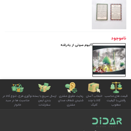
ناموجود
آلبوم صوتی از یادرفته
قیمت های مناسب
انتخاب آسان
رعایت حقوق مشتری
ارسال سریع با بسته
نوآوری طرح، تنوع کالا در
رقابتی با کیفیت
کالا با چند
شنیدن شفاف صدای
بندی ایمن
مناسبت ها در سبد
مطلوب
کلیک
مشتری
سفارشات
خانوار