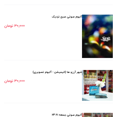
آلبوم صوتی صبح نزدیک
30٬000 تومان
شهر آرزو ها (انیمیشن - آلبوم تصویری)
30٬000 تومان
آلبوم صوتی جمعه 24:61