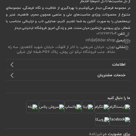
از دل مناسبت‌ها تا دل آدم‌هابا افتخار
در مجموعه فرهنگی دیدار می‌کوشیم با بهره‌گیری از خلاقیت و نگاه فرهنگی، مجموعه‌ای
متنوع از محصولات ویژه‌ی مناسبت‌های ملی و مذهبی همچون محرم، فاطمیه، غدیر و
نیمه‌شعبان را به صورت آنلاین به شما تقدیم کنیم؛ هدایایی ناب و تزئیناتی متناسب با
شعائر، برای پیوندی دل‌نشین میان سنت، هنر و زندگی امروز.فروشگاه اینترنتی دیدار
تلفن:
02122631904
ایمیل:
info[at]didar.shop
نشانی:
تهران، خیابان شریعتی، با لاتر از قلهک، خیابان شهید کلاهدوز، سه راه
نشاط، جنب فروشگاه نیکو تن پوش، پلاک 357،طبقه اول شرقی
اطلاعات
خدمات مشتریان
ما را دنبال کنید
برای عضویت در
خبرنامه