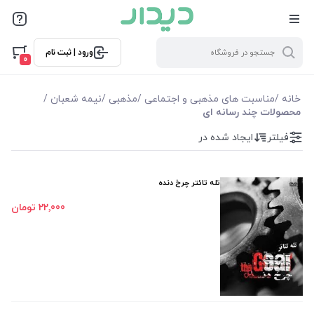
فیلترها
ورود | ثبت نام
فیلتر بر اساس قیمت
0
8000
171000
خانه
/
مناسبت های مذهبی و اجتماعی
/
مذهبی
/
نیمه شعبان
/
محصولات چند رسانه ای
فیلترها
فیلتر
ایجاد شده در
موجودی
تله تائتر چرخ دنده
نمایش همه محصولات
22٬000 تومان