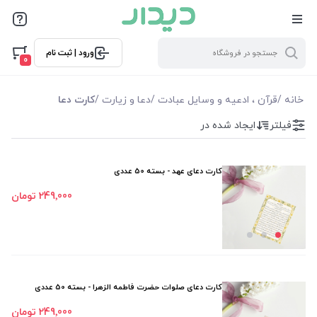
فیلترها
ورود | ثبت نام
فیلتر بر اساس قیمت
0
6500
270000
خانه
/
قرآن ، ادعیه و وسایل عبادت
/
دعا و زیارت
/
کارت دعا
فیلتر
ایجاد شده در
فیلترها
موجودی
کارت دعای عهد - بسته 50 عددی
249٬000 تومان
نمایش همه محصولات
کارت دعای صلوات حضرت فاطمه الزهرا - بسته 50 عددی
249٬000 تومان