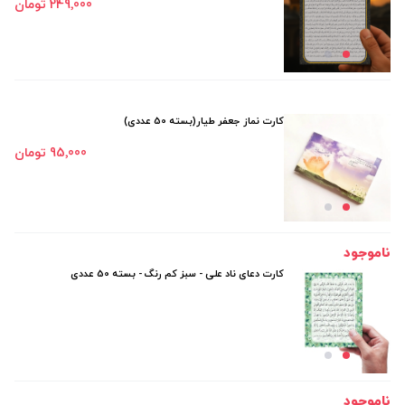
249٬000 تومان
کارت نماز جعفر طیار(بسته 50 عددی)
95٬000 تومان
ناموجود
کارت دعای ناد علی - سبز کم رنگ - بسته 50 عددی
ناموجود