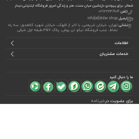
شعائر، برای پیوندی دل‌نشین میان سنت، هنر و زندگی امروز.فروشگاه اینترنتی دیدار
تلفن:
02122631904
ایمیل:
info[at]didar.shop
نشانی:
تهران، خیابان شریعتی، با لاتر از قلهک، خیابان شهید کلاهدوز، سه راه
نشاط، جنب فروشگاه نیکو تن پوش، پلاک 357،طبقه اول شرقی
اطلاعات
خدمات مشتریان
ما را دنبال کنید
مشاهده محصولات
(0)
برای عضویت در
خبرنامه
آیا می خواهید از جدید‌ترین تخفیف‌ ها با‌ خبر شوید؟ فقط ایمیل خود را ثبت
کنید
اشتراک
طراحی، توسعه و اجرای فروشگاه اینترنتی توسط:
آریو وب