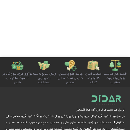
قیمت های مناسب
انتخاب آسان
رعایت حقوق مشتری
ارسال سریع با بسته
نوآوری طرح، تنوع کالا در
رقابتی با کیفیت
کالا با چند
شنیدن شفاف صدای
بندی ایمن
مناسبت ها در سبد
مطلوب
کلیک
مشتری
سفارشات
خانوار
از دل مناسبت‌ها تا دل آدم‌هابا افتخار
در مجموعه فرهنگی دیدار می‌کوشیم با بهره‌گیری از خلاقیت و نگاه فرهنگی، مجموعه‌ای
متنوع از محصولات ویژه‌ی مناسبت‌های ملی و مذهبی همچون محرم، فاطمیه، غدیر و
نیمه‌شعبان را به صورت آنلاین به شما تقدیم کنیم؛ هدایایی ناب و تزئیناتی متناسب با