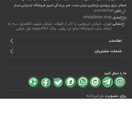
شعائر، برای پیوندی دل‌نشین میان سنت، هنر و زندگی امروز.فروشگاه اینترنتی دیدار
تلفن:
02122631904
ایمیل:
info[at]didar.shop
نشانی:
تهران، خیابان شریعتی، با لاتر از قلهک، خیابان شهید کلاهدوز، سه راه
نشاط، جنب فروشگاه نیکو تن پوش، پلاک 357،طبقه اول شرقی
اطلاعات
خدمات مشتریان
ما را دنبال کنید
مشاهده محصولات
(0)
برای عضویت در
خبرنامه
آیا می خواهید از جدید‌ترین تخفیف‌ ها با‌ خبر شوید؟ فقط ایمیل خود را ثبت
کنید
اشتراک
طراحی، توسعه و اجرای فروشگاه اینترنتی توسط:
آریو وب