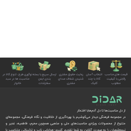
قیمت های مناسب
انتخاب آسان
رعایت حقوق مشتری
ارسال سریع با بسته
نوآوری طرح، تنوع کالا در
رقابتی با کیفیت
کالا با چند
شنیدن شفاف صدای
بندی ایمن
مناسبت ها در سبد
مطلوب
کلیک
مشتری
سفارشات
خانوار
از دل مناسبت‌ها تا دل آدم‌هابا افتخار
در مجموعه فرهنگی دیدار می‌کوشیم با بهره‌گیری از خلاقیت و نگاه فرهنگی، مجموعه‌ای
متنوع از محصولات ویژه‌ی مناسبت‌های ملی و مذهبی همچون محرم، فاطمیه، غدیر و
نیمه‌شعبان را به صورت آنلاین به شما تقدیم کنیم؛ هدایایی ناب و تزئیناتی متناسب با