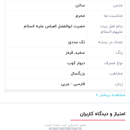
جنس
ساتن
مناسبت ها
محرم
بنام اهل بیت
حضرت ابوالفضل العباس علیه السلام
علیهم السلام
تعداد در بسته
تک عددی
رنگ
سفید, قرمز
نوع مصرف
دیوار کوب
مخاطب
بزرگسال
زبان
فارسی - عربی
مشاهده بیشتر
مشخصات فیزیکی
ابعاد ( سانتی متر )
100*70
امتیاز و دیدگاه کاربران
نوع بسته بندی
سلفون
هنوز امتیازی ثبت نشده است.
شکل
مستطیل افقی