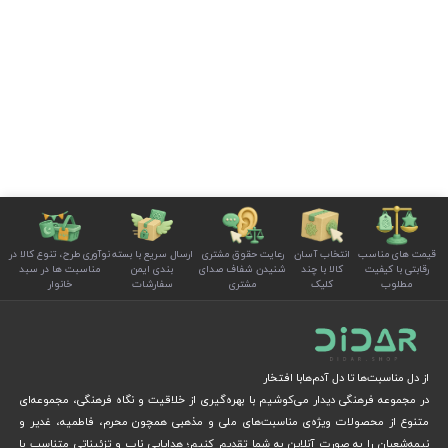
قیمت های مناسب
انتخاب آسان
رعایت حقوق مشتری
ارسال سریع با بسته
نوآوری طرح، تنوع کالا در
رقابتی با کیفیت
کالا با چند
شنیدن شفاف صدای
بندی ایمن
مناسبت ها در سبد
مطلوب
کلیک
مشتری
سفارشات
خانوار
از دل مناسبت‌ها تا دل آدم‌هابا افتخار
در مجموعه فرهنگی دیدار می‌کوشیم با بهره‌گیری از خلاقیت و نگاه فرهنگی، مجموعه‌ای
متنوع از محصولات ویژه‌ی مناسبت‌های ملی و مذهبی همچون محرم، فاطمیه، غدیر و
نیمه‌شعبان را به صورت آنلاین به شما تقدیم کنیم؛ هدایایی ناب و تزئیناتی متناسب با