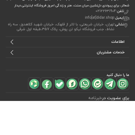
شعائر، برای پیوندی دل‌نشین میان سنت، هنر و زندگی امروز.فروشگاه اینترنتی دیدار
تلفن:
02122631904
ایمیل:
info[at]didar.shop
نشانی:
تهران، خیابان شریعتی، با لاتر از قلهک، خیابان شهید کلاهدوز، سه راه
نشاط، جنب فروشگاه نیکو تن پوش، پلاک 357،طبقه اول شرقی
اطلاعات
خدمات مشتریان
ما را دنبال کنید
برای عضویت در
خبرنامه
آیا می خواهید از جدید‌ترین تخفیف‌ ها با‌ خبر شوید؟ فقط ایمیل خود را ثبت
کنید
اشتراک
طراحی، توسعه و اجرای فروشگاه اینترنتی توسط:
آریو وب