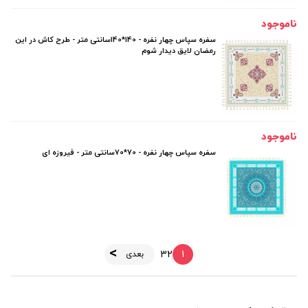
ناموجود
سفره سپاس چهار نفره - 140*140سانتی متر - طرح کاش در این
رمضان لایق دیدار شوم
ناموجود
سفره سپاس چهار نفره - 70*70سانتی متر - فیروزه ای
3
2
1
بعدی