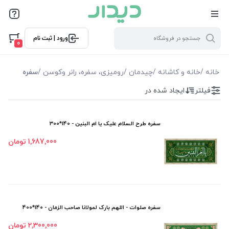
فیلترها
ورود | ثبت نام
فیلتر بر اساس قیمت
0
215000
2700000
خانه
/
خانه و کاشانه
/
چیدمان
/
رومیزی، سفره، رانر وکوسن
/
سفره
فیلتر
ایجاد شده در
فیلترها
موجودی
سفره طرح السلام علیک یا ام البنین - 140*300
1٬687٬000 تومان
نمایش همه محصولات
سفره صلوات - اللهم بارک لمولانا صاحب الزمان - 140*400
2٬300٬000 تومان