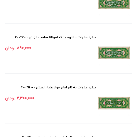
سفره صلوات - اللهم بارک لمولانا صاحب الزمان - 70*200
890٬000 تومان
سفره صلوات به نام امام جواد علیه السلام - 140*400
2٬300٬000 تومان