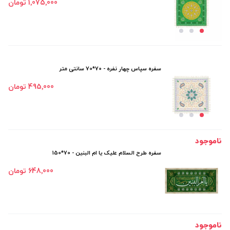
1٬075٬000 تومان
سفره سپاس چهار نفره - 70*70 سانتی متر
495٬000 تومان
ناموجود
سفره طرح السلام علیک یا ام البنین - 70*150
648٬000 تومان
ناموجود