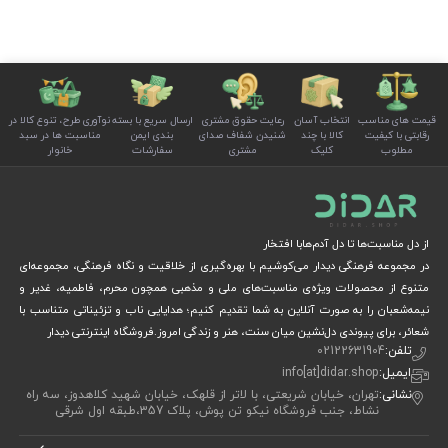
قیمت های مناسب
انتخاب آسان
رعایت حقوق مشتری
ارسال سریع با بسته
نوآوری طرح، تنوع کالا در
رقابتی با کیفیت
کالا با چند
شنیدن شفاف صدای
بندی ایمن
مناسبت ها در سبد
مطلوب
کلیک
مشتری
سفارشات
خانوار
از دل مناسبت‌ها تا دل آدم‌هابا افتخار
در مجموعه فرهنگی دیدار می‌کوشیم با بهره‌گیری از خلاقیت و نگاه فرهنگی، مجموعه‌ای
متنوع از محصولات ویژه‌ی مناسبت‌های ملی و مذهبی همچون محرم، فاطمیه، غدیر و
نیمه‌شعبان را به صورت آنلاین به شما تقدیم کنیم؛ هدایایی ناب و تزئیناتی متناسب با
شعائر، برای پیوندی دل‌نشین میان سنت، هنر و زندگی امروز.فروشگاه اینترنتی دیدار
تلفن:
02122631904
ایمیل:
info[at]didar.shop
نشانی:
تهران، خیابان شریعتی، با لاتر از قلهک، خیابان شهید کلاهدوز، سه راه
نشاط، جنب فروشگاه نیکو تن پوش، پلاک 357،طبقه اول شرقی