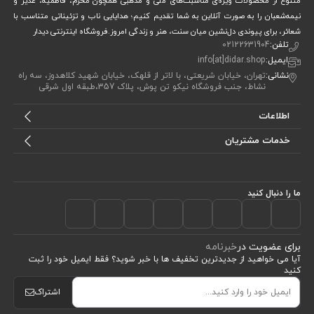
متنوع از محصولات ویژه‌ی مناسبت‌های ملی و مذهبی همچون محرم، فاطمیه، غدیر و
نیمه‌شعبان را به صورت آنلاین به شما تقدیم کنیم؛ هدایایی ناب و تزئیناتی متناسب با
شعائر، برای پیوندی دل‌نشین میان سنت، هنر و زندگی امروز.فروشگاه اینترنتی دیدار
تلفن:
02122631904
ایمیل:
info[at]didar.shop
نشانی:
تهران، خیابان شریعتی، با لاتر از قلهک، خیابان شهید کلاهدوز، سه راه
نشاط، جنب فروشگاه نیکو تن پوش، پلاک 357،طبقه اول شرقی
اطلاعات
خدمات مشتریان
ما را دنبال کنید
برای عضویت در
خبرنامه
آیا می خواهید از جدید‌ترین تخفیف‌ ها با‌ خبر شوید؟ فقط ایمیل خود را ثبت
کنید
اشتراک