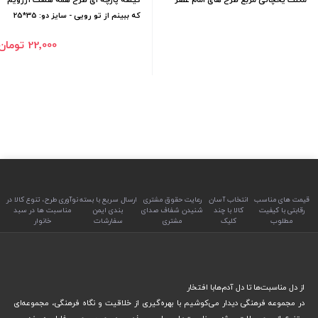
که ببینم از تو رویی - سایز دو: 35*25
22٬000 تومان
قیمت های مناسب
انتخاب آسان
رعایت حقوق مشتری
ارسال سریع با بسته
نوآوری طرح، تنوع کالا در
رقابتی با کیفیت
کالا با چند
شنیدن شفاف صدای
بندی ایمن
مناسبت ها در سبد
مطلوب
کلیک
مشتری
سفارشات
خانوار
از دل مناسبت‌ها تا دل آدم‌هابا افتخار
در مجموعه فرهنگی دیدار می‌کوشیم با بهره‌گیری از خلاقیت و نگاه فرهنگی، مجموعه‌ای