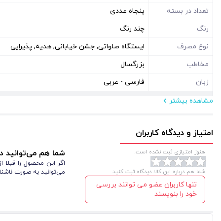
تعداد در بسته
پنجاه عددی
رنگ
چند رنگ
نوع مصرف
ایستگاه صلواتی, جشن خیابانی, هدیه, پذیرایی
مخاطب
بزرگسال
زبان
فارسی - عربی
مشاهده بیشتر
مشخصات فیزیکی
ابعاد ( سانتی متر )
4*8
امتیاز و دیدگاه کاربران
نوع بسته بندی
سلفون
هنوز امتیازی ثبت نشده است.
شما هم می‌توانید در
اگر این محصول را قبلا 
شما هم درباره این کالا دیدگاه ثبت کنید
می‌توانید به صورت ناشنا
تنها کاربران عضو می توانند بررسی
خود را بنویسند