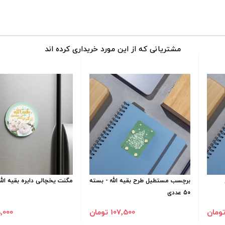
مشتریانی که از این مورد خریداری کرده اند
برچسب مستطیل طرح بقیه الله - بسته
مگنت یخچالی دایره بقیه الله
50 عددی
107٬500 تومان
15٬000 ت