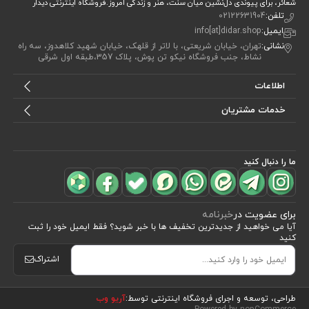
شعائر، برای پیوندی دل‌نشین میان سنت، هنر و زندگی امروز.فروشگاه اینترنتی دیدار
تلفن:
02122631904
ایمیل:
info[at]didar.shop
نشانی:
تهران، خیابان شریعتی، با لاتر از قلهک، خیابان شهید کلاهدوز، سه راه
نشاط، جنب فروشگاه نیکو تن پوش، پلاک 357،طبقه اول شرقی
اطلاعات
خدمات مشتریان
ما را دنبال کنید
برای عضویت در
خبرنامه
آیا می خواهید از جدید‌ترین تخفیف‌ ها با‌ خبر شوید؟ فقط ایمیل خود را ثبت
کنید
اشتراک
مشاهده محصولات
(8)
طراحی، توسعه و اجرای فروشگاه اینترنتی توسط:
آریو وب