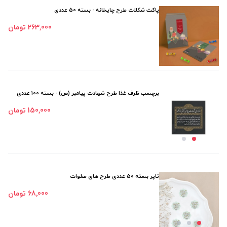
پاکت شکلات طرح چایخانه - بسته 50 عددی
263٬000 تومان
برچسب ظرف غذا طرح شهادت پیامبر (ص) - بسته 100 عددی
150٬000 تومان
تاپر بسته 50 عددی طرح های صلوات
68٬000 تومان