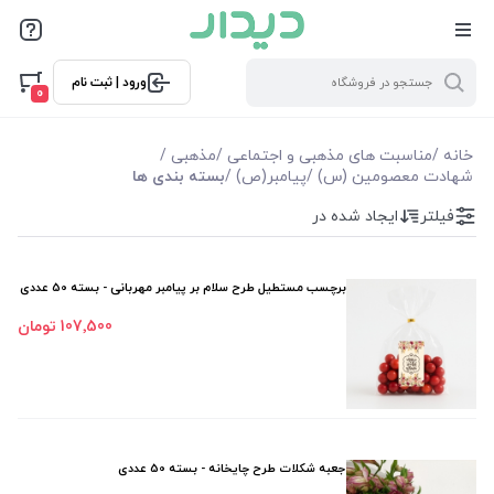
فیلترها
ورود | ثبت نام
فیلتر بر اساس قیمت
0
25000
359000
خانه
/
مناسبت های مذهبی و اجتماعی
/
مذهبی
/
شهادت معصومین (س)
/
پیامبر(ص)
/
بسته بندی ها
فیلترها
فیلتر
ایجاد شده در
موجودی
برچسب مستطیل طرح سلام بر پیامبر مهربانی - بسته 50 عددی
نمایش همه محصولات
107٬500 تومان
جعبه شکلات طرح چایخانه - بسته 50 عددی