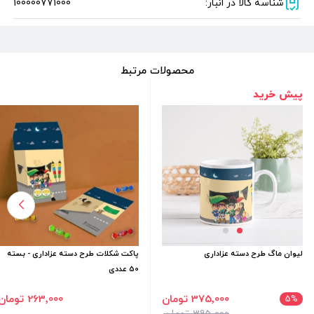
شناسه کالا در انبار:
100000771000
محصولات مرتبط
پیش خرید
لیوان ماگ طرح دسته عزاداری
پاکت شکلات طرح دسته عزاداری - بسته
50 عددی
375٬000 تومان
263٬000 تومان
5
%