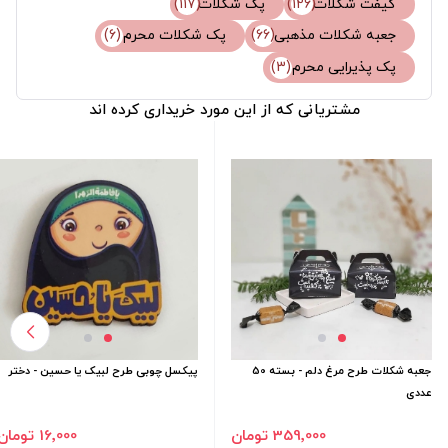
گیفت شکلات
(126)
پک شکلات
(117)
جعبه شکلات مذهبی
(66)
پک شکلات محرم
(6)
پک پذیرایی محرم
(3)
مشتریانی که از این مورد خریداری کرده اند
جعبه شکلات طرح مرغ دلم - بسته 50
پیکسل چوبی طرح لبیک یا حسین - دختر
عددی
359٬000 تومان
16٬000 تومان