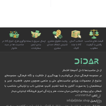
قیمت های مناسب
انتخاب آسان
رعایت حقوق مشتری
ارسال سریع با بسته
نوآوری طرح، تنوع کالا در
رقابتی با کیفیت
کالا با چند
شنیدن شفاف صدای
بندی ایمن
مناسبت ها در سبد
مطلوب
کلیک
مشتری
سفارشات
خانوار
از دل مناسبت‌ها تا دل آدم‌هابا افتخار
در مجموعه فرهنگی دیدار می‌کوشیم با بهره‌گیری از خلاقیت و نگاه فرهنگی، مجموعه‌ای
متنوع از محصولات ویژه‌ی مناسبت‌های ملی و مذهبی همچون محرم، فاطمیه، غدیر و
نیمه‌شعبان را به صورت آنلاین به شما تقدیم کنیم؛ هدایایی ناب و تزئیناتی متناسب با
شعائر، برای پیوندی دل‌نشین میان سنت، هنر و زندگی امروز.فروشگاه اینترنتی دیدار
تلفن:
02122631904
ایمیل:
info[at]didar.shop
نشانی:
تهران، خیابان شریعتی، با لاتر از قلهک، خیابان شهید کلاهدوز، سه راه