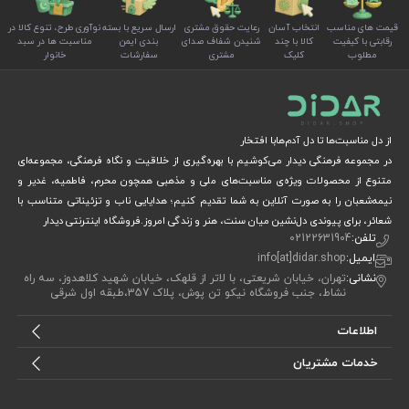
قیمت های مناسب
انتخاب آسان
رعایت حقوق مشتری
ارسال سریع با بسته
نوآوری طرح، تنوع کالا در
رقابتی با کیفیت
کالا با چند
شنیدن شفاف صدای
بندی ایمن
مناسبت ها در سبد
مطلوب
کلیک
مشتری
سفارشات
خانوار
از دل مناسبت‌ها تا دل آدم‌هابا افتخار
در مجموعه فرهنگی دیدار می‌کوشیم با بهره‌گیری از خلاقیت و نگاه فرهنگی، مجموعه‌ای
متنوع از محصولات ویژه‌ی مناسبت‌های ملی و مذهبی همچون محرم، فاطمیه، غدیر و
نیمه‌شعبان را به صورت آنلاین به شما تقدیم کنیم؛ هدایایی ناب و تزئیناتی متناسب با
شعائر، برای پیوندی دل‌نشین میان سنت، هنر و زندگی امروز.فروشگاه اینترنتی دیدار
تلفن:
02122631904
ایمیل:
info[at]didar.shop
نشانی:
تهران، خیابان شریعتی، با لاتر از قلهک، خیابان شهید کلاهدوز، سه راه
نشاط، جنب فروشگاه نیکو تن پوش، پلاک 357،طبقه اول شرقی
اطلاعات
خدمات مشتریان