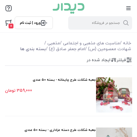
فیلترها
ورود | ثبت نام
فیلتر بر اساس قیمت
0
263000
359000
خانه
/
مناسبت های مذهبی و اجتماعی
/
مذهبی
/
شهادت معصومین (س)
/
امام جعفر صادق (ع)
/
بسته بندی ها
فیلترها
فیلتر
ایجاد شده در
موجودی
جعبه شکلات طرح چایخانه - بسته 50 عددی
نمایش همه محصولات
359٬000 تومان
جعبه شکلات طرح دسته عزاداری - بسته 50 عددی