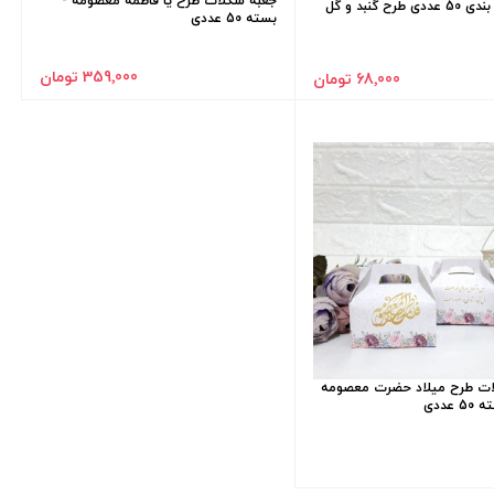
جعبه شکلات طرح یا فاطمه معصومه -
تاپر بسته بندی 50 عددی طرح گنبد و گل
بسته 50 عددی
359٬000 تومان
68٬000 تومان
ات طرح میلاد حضرت معصومه
عددی