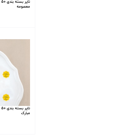
تا
معصومه
تا
مبارک