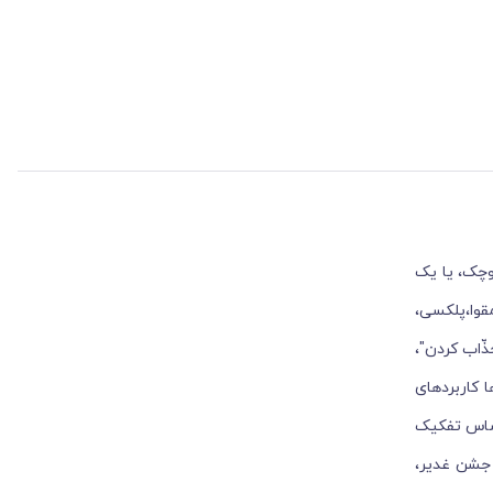
سالگی دخترتان کیک سفارش می دهید و برای روی کیک 5 عدد شمع کوچک، یا یک
اغذ و مقوا،پلکسی،
ذّاب کردن"،
ا کاربردهای
اساس تفکیک
 جشن غدیر،