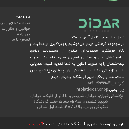
اطلاعات
سیاست‏‌های رعا
قوانین و مقررات
درباره ما
از دل مناسبت‌ها تا دل آدم‌هابا افتخار
تماس با ما
در مجموعه فرهنگی دیدار می‌کوشیم با بهره‌گیری از خلاقیت و
نگاه فرهنگی، مجموعه‌ای متنوع از محصولات ویژه‌ی
مناسبت‌های ملی و مذهبی همچون محرم، فاطمیه، غدیر و
نیمه‌شعبان را به صورت آنلاین به شما تقدیم کنیم؛ هدایایی
ناب و تزئیناتی متناسب با شعائر، برای پیوندی دل‌نشین میان
سنت، هنر و زندگی امروز.فروشگاه اینترنتی دیدار
تلفن:
02122631904
ایمیل:
info[at]didar.shop
نشانی:
تهران، خیابان شریعتی، با لاتر از قلهک، خیابان
شهید کلاهدوز، سه راه نشاط، جنب فروشگاه
نیکو تن پوش، پلاک 357،طبقه اول شرقی
طراحی، توسعه و اجرای فروشگاه اینترنتی توسط:
آریو وب