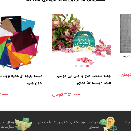
الرضا
جعبه شکلات طرح یا علی ابن موسی
کیسه پارچه ای هدیه و یاد ب
الرضا - بسته 50 عددی
بدون چاپ
359٬000 تومان
22٬000 ت
 چند
رعایت حقوق مشتری شنیدن شفاف صدای
ارسال سری
مشتری
سفارشات