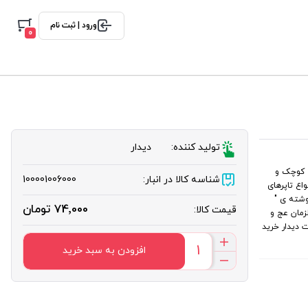
ورود | ثبت نام
0
تولید کننده:
دیدار
ه کوچک و
شناسه کالا در انبار:
100001006000
اع تاپرهای
وشته ی "
74٬000 تومان
قیمت کالا:
زمان عج و
 دیدار خرید
افزودن به سبد خرید