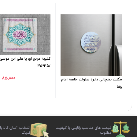
کتیبه مربع ای یا علی ابن موسی 
/35*35
85٬000 تومان
مگنت یخچالی دایره صلوات خاصه امام
رضا
قیمت های مناسب رقابتی با کیفیت
انتخاب آسان کالا با
مطلوب
کلیک