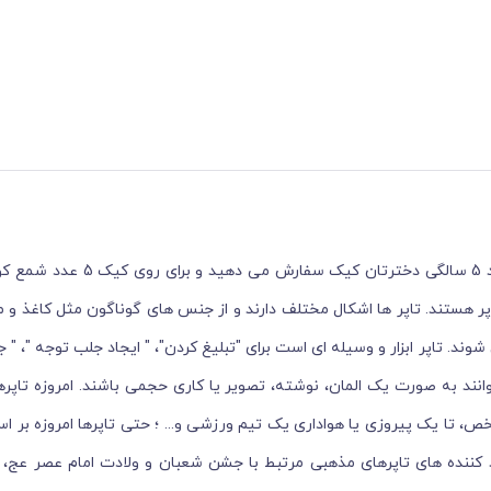
ما با تاپرها آشنایی داریم، حتی اگر اسم آن را ندانیم. وقتی شما برای تولد 5 
شته شده پنج می خرید، آن شمع ها یا آن عدد 5 همان تاپر هستند. تاپر ها اشکال مختلف دارند و از جنس های گوناگون مثل ک
ند. تاپر ابزار و وسیله ای است برای "تبلیغ کردن"، " ایجاد جلب توجه "، " ج
توانند به صورت یک المان، نوشته، تصویر یا کاری حجمی باشند. امروزه تاپره
خص، تا یک پیروزی یا هواداری یک تیم ورزشی و... ؛ حتی تاپرها امروزه بر 
ید کننده های تاپرهای مذهبی مرتبط با جشن شعبان و ولادت امام عصر عج،