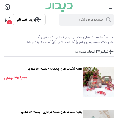
فیلترها
ورود | ثبت نام
فیلتر بر اساس قیمت
0
263000
359000
خانه
/
مناسبت های مذهبی و اجتماعی
/
مذهبی
/
شهادت معصومین (س)
/
امام هادی (ع)
/
بسته بندی ها
فیلترها
فیلتر
ایجاد شده در
موجودی
جعبه شکلات طرح چایخانه - بسته 50 عددی
نمایش همه محصولات
359٬000 تومان
جعبه شکلات طرح دسته عزاداری - بسته 50 عددی