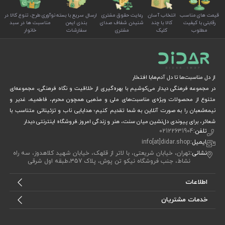
قیمت های مناسب
انتخاب آسان
رعایت حقوق مشتری
ارسال سریع با بسته
نوآوری طرح، تنوع کالا در
رقابتی با کیفیت
کالا با چند
شنیدن شفاف صدای
بندی ایمن
مناسبت ها در سبد
مطلوب
کلیک
مشتری
سفارشات
خانوار
از دل مناسبت‌ها تا دل آدم‌هابا افتخار
در مجموعه فرهنگی دیدار می‌کوشیم با بهره‌گیری از خلاقیت و نگاه فرهنگی، مجموعه‌ای
متنوع از محصولات ویژه‌ی مناسبت‌های ملی و مذهبی همچون محرم، فاطمیه، غدیر و
نیمه‌شعبان را به صورت آنلاین به شما تقدیم کنیم؛ هدایایی ناب و تزئیناتی متناسب با
شعائر، برای پیوندی دل‌نشین میان سنت، هنر و زندگی امروز.فروشگاه اینترنتی دیدار
تلفن:
02122631904
ایمیل:
info[at]didar.shop
نشانی:
تهران، خیابان شریعتی، با لاتر از قلهک، خیابان شهید کلاهدوز، سه راه
نشاط، جنب فروشگاه نیکو تن پوش، پلاک 357،طبقه اول شرقی
اطلاعات
خدمات مشتریان