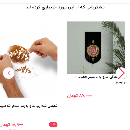
مشتریانی که از این مورد خریداری کرده اند
بیرق خانگی طرح یا ابالفضل العباس -
48*23
87٬000 تومان
شابلون شله زرد طرح یا زهرا سلام الله علیها
18٬900 تومان
1
%