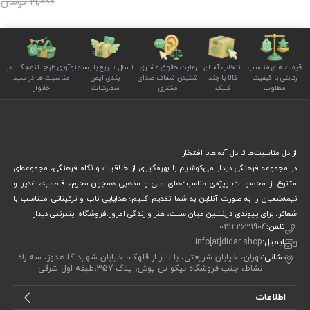
19٬000 تومان
قیمت های مناسب
انتخاب آسان
رعایت حقوق مشتری
ارسال سریع با بسته
نوآوری طرح، تنوع کالا در
رقابتی با کیفیت
کالا با چند
شنیدن شفاف صدای
بندی ایمن
مناسبت ها در سبد
مطلوب
کلیک
مشتری
سفارشات
خانوار
از دل مناسبت‌ها تا دل آدم‌هابا افتخار
در مجموعه فرهنگی دیدار می‌کوشیم با بهره‌گیری از خلاقیت و نگاه فرهنگی، مجموعه‌ای
متنوع از محصولات ویژه‌ی مناسبت‌های ملی و مذهبی همچون محرم، فاطمیه، غدیر و
نیمه‌شعبان را به صورت آنلاین به شما تقدیم کنیم؛ هدایایی ناب و تزئیناتی متناسب با
شعائر، برای پیوندی دل‌نشین میان سنت، هنر و زندگی امروز.فروشگاه اینترنتی دیدار
تلفن:
02122631904
ایمیل:
info[at]didar.shop
نشانی:
تهران، خیابان شریعتی، با لاتر از قلهک، خیابان شهید کلاهدوز، سه راه
نشاط، جنب فروشگاه نیکو تن پوش، پلاک 357،طبقه اول شرقی
اطلاعات