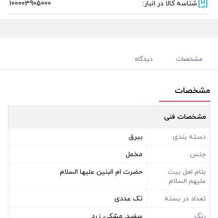
شناسه کالا در انبار:
100003905000
مشخصات
دیدگاه
مشخصات
مشخصات فنی
دسته بندی
بیرق
جنس
مخمل
بنام اهل بیت
حضرت ام البنین علیها السلام
علیهم السلام
تعداد در بسته
تک عددی
رنگ
سفید, مشکی, زرد