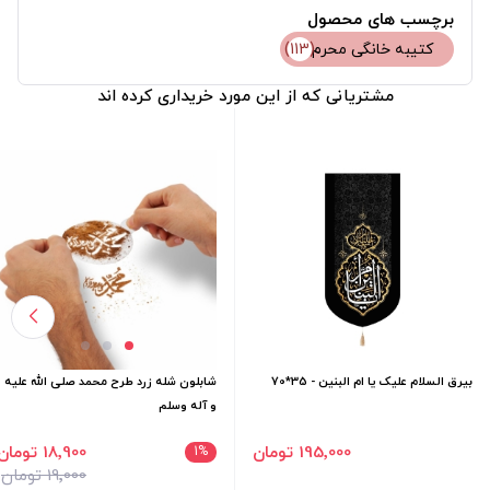
برچسب های محصول
کتیبه خانگی محرم
(113)
مشتریانی که از این مورد خریداری کرده اند
بیرق السلام علیک یا ام البنین - 35*70
شابلون شله زرد طرح محمد صلی الله علیه
و آله وسلم
195٬000 تومان
18٬900 تومان
1
%
19٬000 تومان