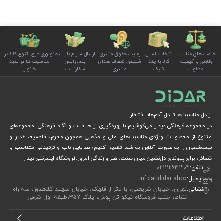
قیمت های مناسب
انتخاب آسان
رعایت حقوق مشتری
ارسال سریع با بسته
نوآوری طرح، تنوع کالا در
رقابتی با کیفیت
کالا با چند
شنیدن شفاف صدای
بندی ایمن
مناسبت ها در سبد
مطلوب
کلیک
مشتری
سفارشات
خانوار
از دل مناسبت‌ها تا دل آدم‌هابا افتخار
در مجموعه فرهنگی دیدار می‌کوشیم با بهره‌گیری از خلاقیت و نگاه فرهنگی، مجموعه‌ای
متنوع از محصولات ویژه‌ی مناسبت‌های ملی و مذهبی همچون محرم، فاطمیه، غدیر و
نیمه‌شعبان را به صورت آنلاین به شما تقدیم کنیم؛ هدایایی ناب و تزئیناتی متناسب با
شعائر، برای پیوندی دل‌نشین میان سنت، هنر و زندگی امروز.فروشگاه اینترنتی دیدار
تلفن:
02122631904
ایمیل:
info[at]didar.shop
نشانی:
تهران، خیابان شریعتی، با لاتر از قلهک، خیابان شهید کلاهدوز، سه راه
نشاط، جنب فروشگاه نیکو تن پوش، پلاک 357،طبقه اول شرقی
اطلاعات