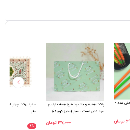
لی مدد -
پاکت هدیه و یاد بود طرح همه داراییم
عهد غدیر است - سبز (سایز کوچک)
متر
ومان
37٬000 تومان
0٬000
6
%
٬000