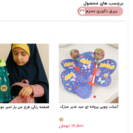
برچسب های محصول
بیرق دکوری محرم
(36)
آبنبات چوبی پروانه ای عید غدیر مبارک
قمقمه رنگی طرح من یار امیر موم
1
12٬500 تومان