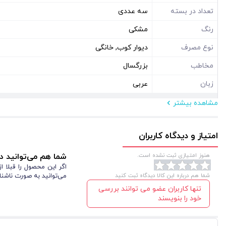
تعداد در بسته
سه عددی
رنگ
مشکی
نوع مصرف
دیوار کوب, خانگی
مخاطب
بزرگسال
زبان
عربی
مشاهده بیشتر
مشخصات فیزیکی
ابعاد ( سانتی متر )
140*140
امتیاز و دیدگاه کاربران
نوع بسته بندی
سلفون
هنوز امتیازی ثبت نشده است.
شما هم می‌توانید در
شکل
مستطیل عمودی
اگر این محصول را قبلا 
شما هم درباره این کالا دیدگاه ثبت کنید
می‌توانید به صورت ناشنا
تنها کاربران عضو می توانند بررسی
خود را بنویسند