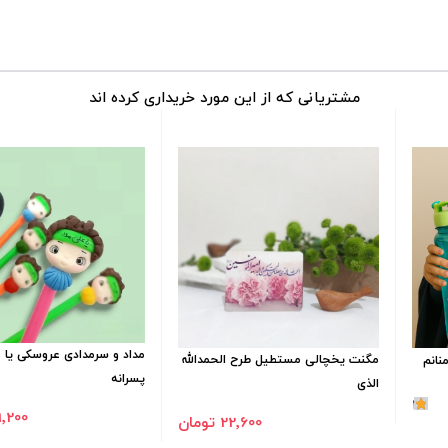
مشتریانی که از این مورد خریداری کرده اند
مداد و سرمدادی عروسکی یا ع
مگنت یخچالی مستطیل طرح الحمدالله
نانم
پسرانه
الذی
1
69٬200 ت
22٬600 تومان