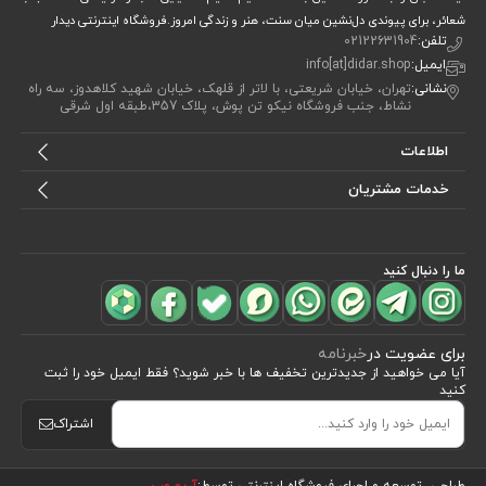
شعائر، برای پیوندی دل‌نشین میان سنت، هنر و زندگی امروز.فروشگاه اینترنتی دیدار
تلفن:
02122631904
ایمیل:
info[at]didar.shop
نشانی:
تهران، خیابان شریعتی، با لاتر از قلهک، خیابان شهید کلاهدوز، سه راه
نشاط، جنب فروشگاه نیکو تن پوش، پلاک 357،طبقه اول شرقی
اطلاعات
خدمات مشتریان
ما را دنبال کنید
برای عضویت در
خبرنامه
آیا می خواهید از جدید‌ترین تخفیف‌ ها با‌ خبر شوید؟ فقط ایمیل خود را ثبت
کنید
اشتراک
طراحی، توسعه و اجرای فروشگاه اینترنتی توسط:
آریو وب