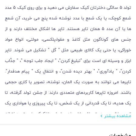
تولد 5 سالگی دخترتان کیک سفارش می دهید و برای روی کیک 5 عدد
شمع کوچک، یا یک شمع با عدد نوشته شده پنج می خرید، آن شمع
ها یا آن عدد 5 همان تاپر هستند. تاپر ها اشکال مختلف دارند و از
جنس های گوناگون مثل کاغذ و مقوا،پلکسی، مولتی، انواع مواد
خوراکی، یا حتی یک کالای طبیعی مثل " گل " تشکیل می شوند. تاپر
ابزار و وسیله ای است برای "تبلیغ کردن"، " ایجاد جلب توجه "، " جذّاب
کردن"، " یادآوری"، " بهتر دیده شدن"، و انتقالِ یک " پیام هدفدار".
تاپرها می توانند به صورت یک المان، نوشته، تصویر یا کاری حجمی
باشند. امروزه تاپرها کاربردهای متعددی دارند: از جشن تولد گرفته، تا
یک هدیه، تا یک قدردانی از یک شخص، تا یک پیروزی یا هواداری یک
تیم ورزشی و... ؛ حتی تاپرها امروزه بر اساس تفکیک جنسیتی دخترانه
مشاهده بیشتر
و پسرانه تولید می شوند.فروشگاه دیدار از اولین تولید کننده های
مشخصات
تاپرهای مذهبی مرتبط با جشن شعبان و ولادت امام عصر عج، جشن