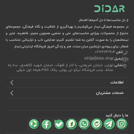
از دل مناسبت‌ها تا دل آدم‌هابا افتخار
در مجموعه فرهنگی دیدار می‌کوشیم با بهره‌گیری از خلاقیت و نگاه فرهنگی، مجموعه‌ای
متنوع از محصولات ویژه‌ی مناسبت‌های ملی و مذهبی همچون محرم، فاطمیه، غدیر و
نیمه‌شعبان را به صورت آنلاین به شما تقدیم کنیم؛ هدایایی ناب و تزئیناتی متناسب با
شعائر، برای پیوندی دل‌نشین میان سنت، هنر و زندگی امروز.فروشگاه اینترنتی دیدار
تلفن:
02122631904
ایمیل:
info[at]didar.shop
نشانی:
تهران، خیابان شریعتی، با لاتر از قلهک، خیابان شهید کلاهدوز، سه راه
نشاط، جنب فروشگاه نیکو تن پوش، پلاک 357،طبقه اول شرقی
اطلاعات
خدمات مشتریان
ما را دنبال کنید