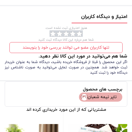
تذکر به امام عصر عج با نوشته یا تصویر سازی زیبای کودکانه تولید
ابعاد ( سانتی متر )
3*3
شده است و از آن ها می توان در مناسبتهایی نظیر نیمه شعبان، غدیر،
امتیاز و دیدگاه کاربران
نوع بسته بندی
سلفون
ولادت امیرالمومنین (ع)، جشن عبادت و تولد کودکان و دیگر اعیاد
هنوز امتیازی ثبت نشده است.
شکل
دایره
مذهبی و تولد معصومین (ع) استفاده کرد. این تاپرها بستر خوب
شما هم درباره این کالا دیدگاه ثبت کنید
یادآوری کوتاه به کودکان نسبت به انتقال مفاهیم بلند دینی می باشد.
تنها کاربران عضو می توانند بررسی خود را بنویسند
شما هم می‌توانید در مورد این کالا نظر دهید.
اگر این محصول را قبلا از فروشگاه خریده باشید، دیدگاه شما به عنوان خریدار
ثبت خواهد شد. همچنین در صورت تمایل می‌توانید به صورت ناشناس نیز
دیدگاه خود را ثبت کنید
برچسب های محصول
تاپر نیمه شعبان
(31)
مشتریانی که از این مورد خریداری کرده اند