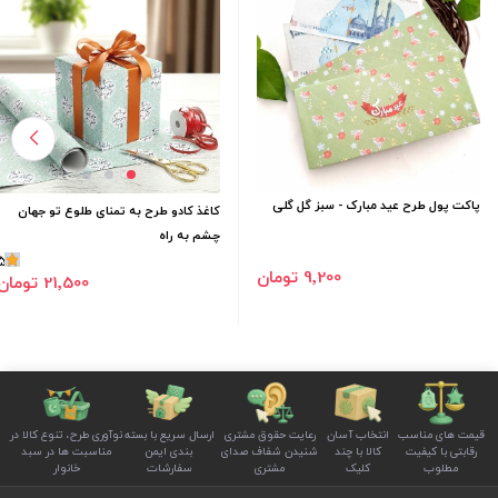
پاکت پول طرح عید مبارک - سبز گل گلی
کاغذ کادو طرح به تمنای طلوع تو جهان
چشم به راه
5
9٬200 تومان
21٬500 تومان
قیمت های مناسب
انتخاب آسان
رعایت حقوق مشتری
ارسال سریع با بسته
نوآوری طرح، تنوع کالا در
رقابتی با کیفیت
کالا با چند
شنیدن شفاف صدای
بندی ایمن
مناسبت ها در سبد
مطلوب
کلیک
مشتری
سفارشات
خانوار