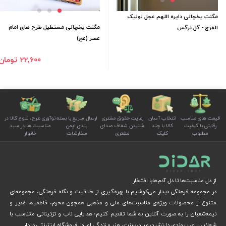
مگنت یخچالی دایره اللهم عجل لولیک
مگنت یخچالی مستطیل طرح های امام
الفرج - گل نرگس
عصر (عج)
22٬600 تومان
قیمت های مناسب
انتخاب آسان
رعایت حقوق مشتری
ارسال سریع با بسته
نوآوری طرح، تنوع کالا در
رقابتی با کیفیت
کالا با چند
شنیدن شفاف صدای
بندی ایمن
مناسبت ها در سبد
مطلوب
کلیک
مشتری
سفارشات
خانوار
از دل مناسبت‌ها تا دل آدم‌هابا افتخار
در مجموعه فرهنگی دیدار می‌کوشیم با بهره‌گیری از خلاقیت و نگاه فرهنگی، مجموعه‌ای
متنوع از محصولات ویژه‌ی مناسبت‌های ملی و مذهبی همچون محرم، فاطمیه، غدیر و
نیمه‌شعبان را به صورت آنلاین به شما تقدیم کنیم؛ هدایایی ناب و تزئیناتی متناسب با
شعائر، برای پیوندی دل‌نشین میان سنت، هنر و زندگی امروز.فروشگاه اینترنتی دیدار