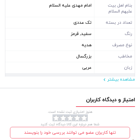
بنام اهل بیت
امام مهدی علیه السلام
علیهم السلام
تعداد در بسته
تک عددی
رنگ
سفید, قرمز
نوع مصرف
هدیه
مخاطب
بزرگسال
زبان
عربی
مشاهده بیشتر
مشخصات فیزیکی
ابعاد ( سانتی متر )
5*5
امتیاز و دیدگاه کاربران
نوع بسته بندی
سلفون
هنوز امتیازی ثبت نشده است.
شکل
دایره
شما هم درباره این کالا دیدگاه ثبت کنید
تنها کاربران عضو می توانند بررسی خود را بنویسند