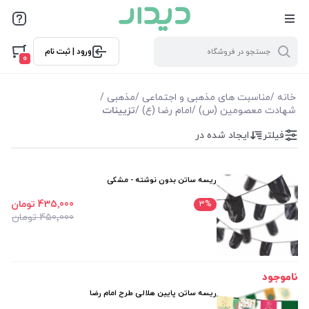
فیلترها
ورود | ثبت نام
فیلتر بر اساس قیمت
0
435000
445000
خانه
/
مناسبت های مذهبی و اجتماعی
/
مذهبی
/
شهادت معصومین (س)
/
امام رضا (ع)
/
تزیینات
فیلترها
فیلتر
ایجاد شده در
موجودی
ریسه ساتن بدون نوشته - مشکی
نمایش همه محصولات
435٬000 تومان
3
%
450٬000 تومان
ناموجود
ریسه ساتن پایین هلالی طرح امام رضا