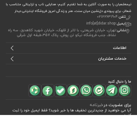
نیمه‌شعبان را به صورت آنلاین به شما تقدیم کنیم؛ هدایایی ناب و تزئیناتی متناسب با
شعائر، برای پیوندی دل‌نشین میان سنت، هنر و زندگی امروز.فروشگاه اینترنتی دیدار
تلفن:
02122631904
ایمیل:
info[at]didar.shop
نشانی:
تهران، خیابان شریعتی، با لاتر از قلهک، خیابان شهید کلاهدوز، سه راه
نشاط، جنب فروشگاه نیکو تن پوش، پلاک 357،طبقه اول شرقی
اطلاعات
خدمات مشتریان
ما را دنبال کنید
مشاهده محصولات
(2)
برای عضویت در
خبرنامه
آیا می خواهید از جدید‌ترین تخفیف‌ ها با‌ خبر شوید؟ فقط ایمیل خود را ثبت
کنید
اشتراک