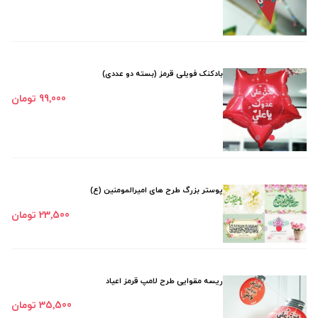
بادکنک فویلی قرمز (بسته دو عددی)
99٬000 تومان
پوستر بزرگ طرح های امیرالمومنین (ع)
23٬500 تومان
ریسه مقوایی طرح لامپ قرمز اعیاد
35٬500 تومان