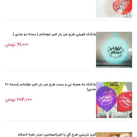
بادکنک فویلی طرح من یار امیر مومنانم ( بسته دو عددی )
99٬000 تومان
بادکنک به همراه نی و بست طرح من یار امیر مؤمنانم (بسته 20
عددی)
284٬000 تومان
آویز تزیینی طرح گلِ یا امیرالمومنین حیدر علیه السلام