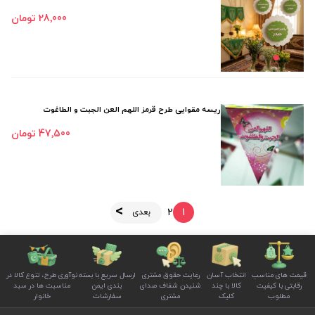
28٬000 تومان
ریسه مقوایی طرح قرمز اللهم العن الجبت و الطاغوت
47٬500 تومان
2
1
بعدی
قیمت های مناسب
انتخاب آسان
رعایت حقوق مشتری
ارسال سریع با بسته
نوآوری طرح، تنوع کالا در
رقابتی با کیفیت
کالا با چند
شنیدن شفاف صدای
بندی ایمن
مناسبت ها در سبد
مطلوب
کلیک
مشتری
سفارشات
خانوار