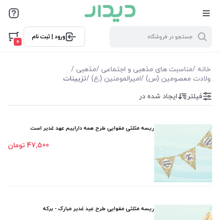
فیلترها
ورود | ثبت نام
فیلتر بر اساس قیمت
0
8900
445000
خانه
/
مناسبت های مذهبی و اجتماعی
/
مذهبی
/
ولادت معصومین (س)
/
امیرالمومنین (,ع)
/
تزیینات
فیلترها
فیلتر
ایجاد شده در
موجودی
ریسه مثلثی مقوایی طرح همه داراییم عهد غدیر است
نمایش همه محصولات
47٬500 تومان
ریسه مثلثی مقوایی طرح عید غدیر مبارک - برکه