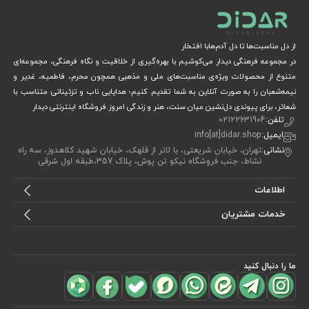
از دل مناسبت‌ها تا دل آدم‌هابا افتخار
در مجموعه فرهنگی دیدار می‌کوشیم با بهره‌گیری از خلاقیت و نگاه فرهنگی، مجموعه‌ای
متنوع از محصولات ویژه‌ی مناسبت‌های ملی و مذهبی همچون محرم، فاطمیه، غدیر و
نیمه‌شعبان را به صورت آنلاین به شما تقدیم کنیم؛ هدایایی ناب و تزئیناتی متناسب با
شعائر، برای پیوندی دل‌نشین میان سنت، هنر و زندگی امروز.فروشگاه اینترنتی دیدار
تلفن:
02122631904
ایمیل:
info[at]didar.shop
نشانی:
تهران، خیابان شریعتی، با لاتر از قلهک، خیابان شهید کلاهدوز، سه راه
نشاط، جنب فروشگاه نیکو تن پوش، پلاک 357،طبقه اول شرقی
اطلاعات
خدمات مشتریان
ما را دنبال کنید