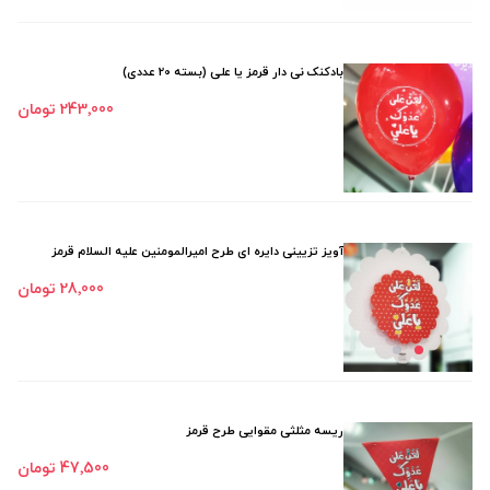
بادکنک نی دار قرمز یا علی (بسته 20 عددی)
243٬000 تومان
آویز تزیینی دایره ای طرح امیرالمومنین علیه السلام قرمز
28٬000 تومان
ریسه مثلثی مقوایی طرح قرمز
47٬500 تومان