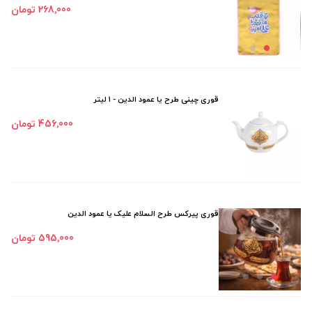
268٬000 تومان
قوری چینی طرح یا عمود الدین - 1 لیتر
456٬000 تومان
قوری پیرکس طرح السلام علیک یا عمود الدین
595٬000 تومان