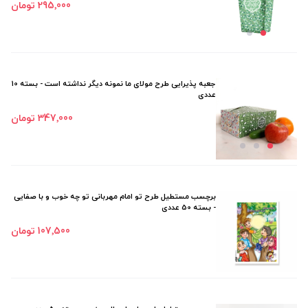
295٬000 تومان
جعبه پذیرایی طرح مولای ما نمونه دیگر نداشته است - بسته 10
عددی
347٬000 تومان
برچسب مستطیل طرح تو امام مهربانی تو چه خوب و با صفایی
- بسته 50 عددی
107٬500 تومان