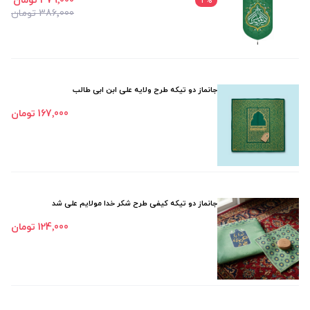
379٬000 تومان
2
%
386٬000 تومان
جانماز دو تیکه طرح ولایه علی ابن ابی طالب
167٬000 تومان
جانماز دو تیکه کیفی طرح شکر خدا مولایم علی شد
124٬000 تومان