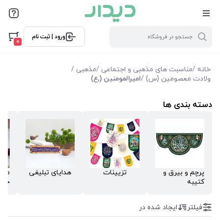
فیلترها
ورود | ثبت نام
فیلتر بر اساس قیمت
0
3400
2900000
خانه
/
مناسبت های مذهبی و اجتماعی
/
مذهبی
/
ولادت معصومین (س)
/
امیرالمومنین (,ع)
فیلترها
دسته بندی ها
موجودی
نمایش همه محصولات
پرچم و بیرق و
تزیینات
هدایای تبلیغی
ملزو
کتیبه
جش
فیلتر
ایجاد شده در