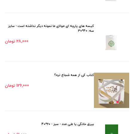
کیسه های پارچه ای مولای ما نمونه دیگر نداشته است - سایز
سه: 40*30
28٬000 تومان
کتاب کی از همه شجاع تره؟
126٬000 تومان
بیرق خانگی یا علی مدد - سبز - 20*40