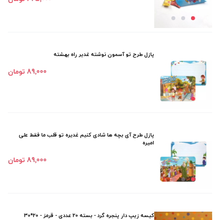
پازل طرح تو آسمون نوشته غدیر راه بهشته
89٬000 تومان
پازل طرح آی بچه ها شادی کنیم غدیره تو قلب ما فقط علی
امیره
89٬000 تومان
کیسه زیپ دار پنجره گرد - بسته 20 عددی - قرمز - 20*30