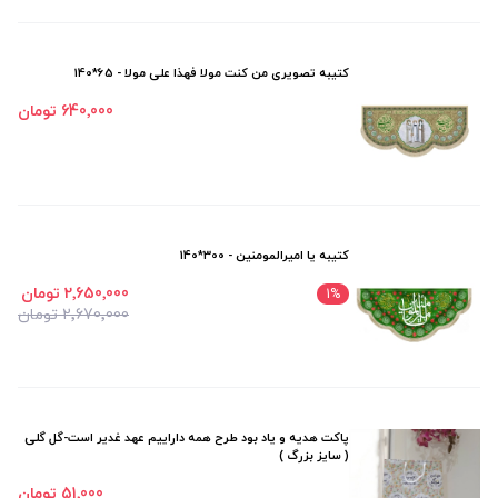
کتیبه تصویری من کنت مولا فهذا علی مولا - 65*140
640٬000 تومان
کتیبه یا امیرالمومنین - 300*140
2٬650٬000 تومان
1
%
2٬670٬000 تومان
پاکت هدیه و یاد بود طرح همه داراییم عهد غدیر است-گل گلی
( سایز بزرگ )
51٬000 تومان