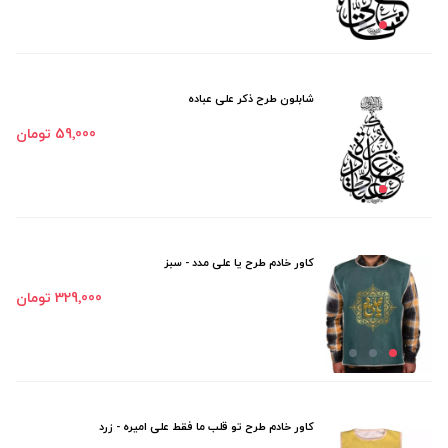
شابلون طرح ذکر علی عباده
59٬000 تومان
کاور خادم طرح یا علی مدد - سبز
329٬000 تومان
کاور خادم طرح تو قلب ما فقط علی امیره - زرد