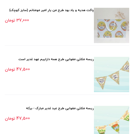
پاکت هدیه و یاد بود طرح من یار امیر مومنانم (سایز کوچک)
37٬000 تومان
ریسه مثلثی مقوایی طرح همه داراییم عهد غدیر است
47٬500 تومان
ریسه مثلثی مقوایی طرح عید غدیر مبارک - برکه
47٬500 تومان