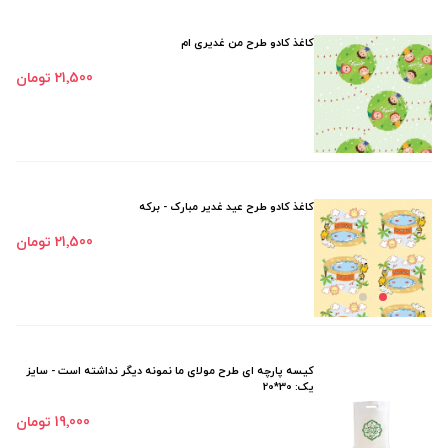
کاغذ کادو طرح من غدیری ام
21٬500 تومان
کاغذ کادو طرح عید غدیر مبارک - برکه
21٬500 تومان
کیسه پارچه ای طرح مولای ما نمونه دیگر نداشته است - سایز
یک: 30*20
19٬000 تومان