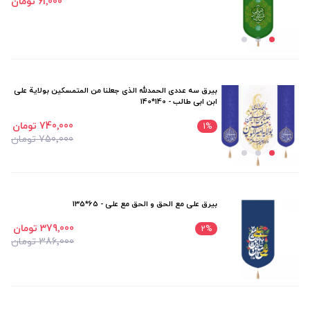
61٬000 تومان
بیرق سه عددی الحمدلله الذی جعلنا من المتمسکین بولایة علی
ابن ابی طالب - 140*140
740٬000 تومان
1
%
750٬000 تومان
بیرق علی مع الحق و الحق مع علی - 65*135
379٬000 تومان
2
%
386٬000 تومان