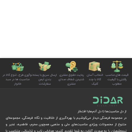
قیمت های مناسب
انتخاب آسان
رعایت حقوق مشتری
ارسال سریع با بسته
نوآوری طرح، تنوع کالا در
رقابتی با کیفیت
کالا با چند
شنیدن شفاف صدای
بندی ایمن
مناسبت ها در سبد
مطلوب
کلیک
مشتری
سفارشات
خانوار
از دل مناسبت‌ها تا دل آدم‌هابا افتخار
در مجموعه فرهنگی دیدار می‌کوشیم با بهره‌گیری از خلاقیت و نگاه فرهنگی، مجموعه‌ای
متنوع از محصولات ویژه‌ی مناسبت‌های ملی و مذهبی همچون محرم، فاطمیه، غدیر و
نیمه‌شعبان را به صورت آنلاین به شما تقدیم کنیم؛ هدایایی ناب و تزئیناتی متناسب با