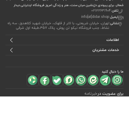
شعائر، برای پیوندی دل‌نشین میان سنت، هنر و زندگی امروز.فروشگاه اینترنتی دیدار
تلفن:
02122631904
ایمیل:
info[at]didar.shop
نشانی:
تهران، خیابان شریعتی، با لاتر از قلهک، خیابان شهید کلاهدوز، سه راه
نشاط، جنب فروشگاه نیکو تن پوش، پلاک 357،طبقه اول شرقی
اطلاعات
خدمات مشتریان
ما را دنبال کنید
مشاهده محصولات
(1)
برای عضویت در
خبرنامه
آیا می خواهید از جدید‌ترین تخفیف‌ ها با‌ خبر شوید؟ فقط ایمیل خود را ثبت
کنید
اشتراک
طراحی، توسعه و اجرای فروشگاه اینترنتی توسط:
آریو وب