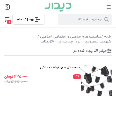
فیلترها
ورود | ثبت نام
فیلترها
0
موجودی
خانه
/
مناسبت های مذهبی و اجتماعی
/
مذهبی
/
شهادت معصومین (س)
/
پیامبر(ص)
/
تزیینات
نمایش همه محصولات
فیلتر
ایجاد شده در
ریسه ساتن بدون نوشته - مشکی
435٬000 تومان
3
%
450٬000 تومان