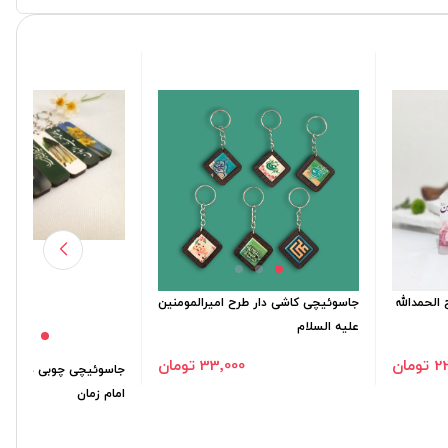
لحمدالله
جاسوئیچی کاشی دار طرح امیرالمومنین
علیه السلام
ومان
33٬000 تومان
جاسوئیچی چوبی دو طرفه
امام زمان
500