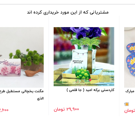
مشتریانی که از این مورد خریداری کرده اند
کاردستی برکه امید ( جا قلمی )
مبارک
مگنت یخچالی مستطیل طرح ا
الذی
1
29٬900 تومان
22٬600 ت