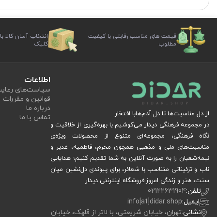
قیمت های مناسب رقابتی با کیفیت
انتخاب آسان کالا با
مطلوب
کلیک
اطلاعات
سیاست‏‌های رعا
قوانین و مقررات
درباره ما
از دل مناسبت‌ها تا دل آدم‌هابا افتخار
تماس با ما
در مجموعه فرهنگی دیدار می‌کوشیم با بهره‌گیری از خلاقیت و
نگاه فرهنگی، مجموعه‌ای متنوع از محصولات ویژه‌ی
مناسبت‌های ملی و مذهبی همچون محرم، فاطمیه، غدیر و
نیمه‌شعبان را به صورت آنلاین به شما تقدیم کنیم؛ هدایایی
ناب و تزئیناتی متناسب با شعائر، برای پیوندی دل‌نشین میان
سنت، هنر و زندگی امروز.فروشگاه اینترنتی دیدار
تلفن:
02122631904
ایمیل:
info[at]didar.shop
نشانی:
تهران، خیابان شریعتی، با لاتر از قلهک، خیابان