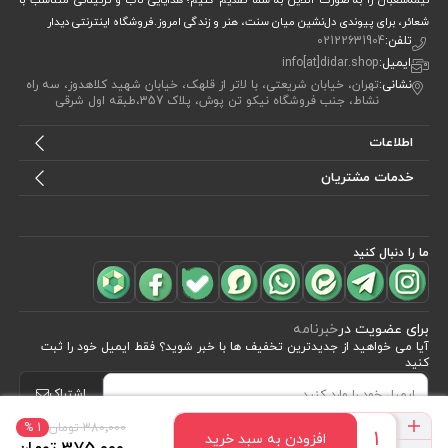
نیمه‌شعبان را به صورت آنلاین به شما تقدیم کنیم؛ هدایایی ناب و تزئیناتی متناسب با
شعائر، برای پیوندی دل‌نشین میان سنت، هنر و زندگی امروز.فروشگاه اینترنتی دیدار
تلفن:
02122631904
ایمیل:
info[at]didar.shop
نشانی:
تهران، خیابان شریعتی، با لاتر از قلهک، خیابان شهید کلاهدوز، سه راه
نشاط، جنب فروشگاه نیکو تن پوش، پلاک 357،طبقه اول شرقی
اطلاعات
خدمات مشتریان
ما را دنبال کنید
برای عضویت در
خبرنامه
آیا می خواهید از جدید‌ترین تخفیف‌ ها با‌ خبر شوید؟ فقط ایمیل خود را ثبت
کنید
اشتراک
380٬000 تومان
1 %
افزودن به سبد خرید