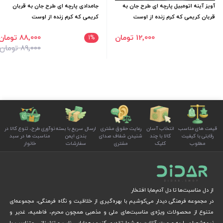
آویز آینه اتومبیل پارچه ای طرح جان به
جامدادی پارچه ای طرح جان به قربان
قربان کریمی که کرم زنده از اوست
کریمی که کرم زنده از اوست
12٬000 تومان
88٬000 تومان
1
%
89٬000 تومان
قیمت های مناسب
انتخاب آسان
رعایت حقوق مشتری
ارسال سریع با بسته
نوآوری طرح، تنوع کالا در
رقابتی با کیفیت
کالا با چند
شنیدن شفاف صدای
بندی ایمن
مناسبت ها در سبد
مطلوب
کلیک
مشتری
سفارشات
خانوار
از دل مناسبت‌ها تا دل آدم‌هابا افتخار
در مجموعه فرهنگی دیدار می‌کوشیم با بهره‌گیری از خلاقیت و نگاه فرهنگی، مجموعه‌ای
متنوع از محصولات ویژه‌ی مناسبت‌های ملی و مذهبی همچون محرم، فاطمیه، غدیر و