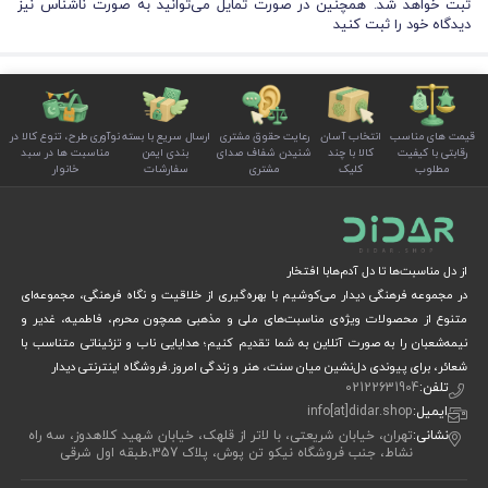
ثبت خواهد شد. همچنین در صورت تمایل می‌توانید به صورت ناشناس نیز
دیدگاه خود را ثبت کنید
قیمت های مناسب
انتخاب آسان
رعایت حقوق مشتری
ارسال سریع با بسته
نوآوری طرح، تنوع کالا در
رقابتی با کیفیت
کالا با چند
شنیدن شفاف صدای
بندی ایمن
مناسبت ها در سبد
مطلوب
کلیک
مشتری
سفارشات
خانوار
از دل مناسبت‌ها تا دل آدم‌هابا افتخار
در مجموعه فرهنگی دیدار می‌کوشیم با بهره‌گیری از خلاقیت و نگاه فرهنگی، مجموعه‌ای
متنوع از محصولات ویژه‌ی مناسبت‌های ملی و مذهبی همچون محرم، فاطمیه، غدیر و
نیمه‌شعبان را به صورت آنلاین به شما تقدیم کنیم؛ هدایایی ناب و تزئیناتی متناسب با
شعائر، برای پیوندی دل‌نشین میان سنت، هنر و زندگی امروز.فروشگاه اینترنتی دیدار
تلفن:
02122631904
ایمیل:
info[at]didar.shop
نشانی:
تهران، خیابان شریعتی، با لاتر از قلهک، خیابان شهید کلاهدوز، سه راه
نشاط، جنب فروشگاه نیکو تن پوش، پلاک 357،طبقه اول شرقی