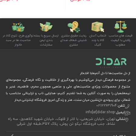
قیمت های مناسب
انتخاب آسان
رعایت حقوق مشتری
ارسال سریع با بسته
نوآوری طرح، تنوع کالا در
رقابتی با کیفیت
کالا با چند
شنیدن شفاف صدای
بندی ایمن
مناسبت ها در سبد
مطلوب
کلیک
مشتری
سفارشات
خانوار
از دل مناسبت‌ها تا دل آدم‌هابا افتخار
در مجموعه فرهنگی دیدار می‌کوشیم با بهره‌گیری از خلاقیت و نگاه فرهنگی، مجموعه‌ای
متنوع از محصولات ویژه‌ی مناسبت‌های ملی و مذهبی همچون محرم، فاطمیه، غدیر و
نیمه‌شعبان را به صورت آنلاین به شما تقدیم کنیم؛ هدایایی ناب و تزئیناتی متناسب با
شعائر، برای پیوندی دل‌نشین میان سنت، هنر و زندگی امروز.فروشگاه اینترنتی دیدار
تلفن:
02122631904
ایمیل:
info[at]didar.shop
نشانی:
تهران، خیابان شریعتی، با لاتر از قلهک، خیابان شهید کلاهدوز، سه راه
نشاط، جنب فروشگاه نیکو تن پوش، پلاک 357،طبقه اول شرقی