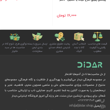
16٬000 تومان
قیمت های مناسب
انتخاب آسان
رعایت حقوق مشتری
ارسال سریع با بسته
نوآوری طرح، تنوع کالا در
رقابتی با کیفیت
کالا با چند
شنیدن شفاف صدای
بندی ایمن
مناسبت ها در سبد
مطلوب
کلیک
مشتری
سفارشات
خانوار
از دل مناسبت‌ها تا دل آدم‌هابا افتخار
در مجموعه فرهنگی دیدار می‌کوشیم با بهره‌گیری از خلاقیت و نگاه فرهنگی، مجموعه‌ای
متنوع از محصولات ویژه‌ی مناسبت‌های ملی و مذهبی همچون محرم، فاطمیه، غدیر و
نیمه‌شعبان را به صورت آنلاین به شما تقدیم کنیم؛ هدایایی ناب و تزئیناتی متناسب با
شعائر، برای پیوندی دل‌نشین میان سنت، هنر و زندگی امروز.فروشگاه اینترنتی دیدار
تلفن:
02122631904
ایمیل:
info[at]didar.shop