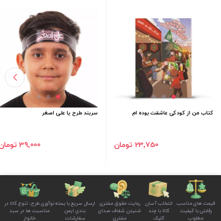
کتاب من از کودکی عاشقت بوده ام
سربند طرح یا علی اصغر
23٬750 تومان
39٬000 تومان
قیمت های مناسب
انتخاب آسان
رعایت حقوق مشتری
ارسال سریع با بسته
نوآوری طرح، تنوع کالا در
رقابتی با کیفیت
کالا با چند
شنیدن شفاف صدای
بندی ایمن
مناسبت ها در سبد
مطلوب
کلیک
مشتری
سفارشات
خانوار