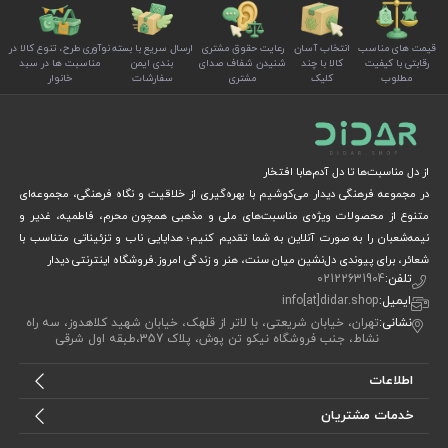
قیمت های مناسب
انتخاب آسان
رعایت حقوق مشتری
ارسال سریع با بسته
نوآوری طرح، تنوع کالا در
رقابتی با کیفیت
کالا با چند
شنیدن شفاف صدای
بندی ایمن
مناسبت ها در سبد
مطلوب
کلیک
مشتری
سفارشات
خانوار
از دل مناسبت‌ها تا دل آدم‌هابا افتخار
در مجموعه فرهنگی دیدار می‌کوشیم با بهره‌گیری از خلاقیت و نگاه فرهنگی، مجموعه‌ای
متنوع از محصولات ویژه‌ی مناسبت‌های ملی و مذهبی همچون محرم، فاطمیه، غدیر و
نیمه‌شعبان را به صورت آنلاین به شما تقدیم کنیم؛ هدایایی ناب و تزئیناتی متناسب با
شعائر، برای پیوندی دل‌نشین میان سنت، هنر و زندگی امروز.فروشگاه اینترنتی دیدار
تلفن:
02122631904
ایمیل:
info[at]didar.shop
نشانی:
تهران، خیابان شریعتی، با لاتر از قلهک، خیابان شهید کلاهدوز، سه راه
نشاط، جنب فروشگاه نیکو تن پوش، پلاک 357،طبقه اول شرقی
اطلاعات
خدمات مشتریان