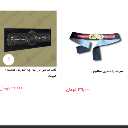
قاب شاسی باز این چه شورش هست -
سربند یا حسین مظلوم
کوچک
20٬000 تومان
39٬000 تومان