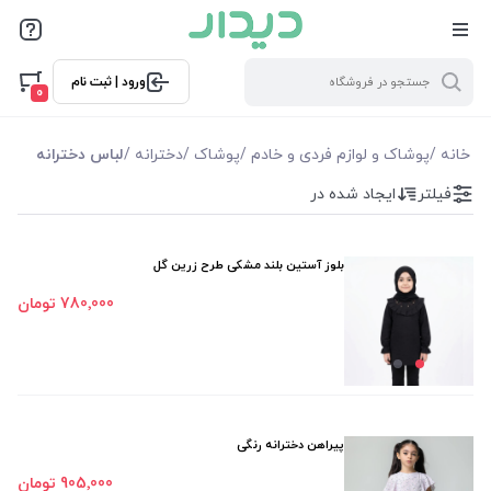
فیلترها
ورود | ثبت نام
فیلتر بر اساس قیمت
0
273000
1076000
خانه
/
پوشاک و لوازم فردی و خادم
/
پوشاک
/
دخترانه
/
لباس دخترانه
فیلتر
ایجاد شده در
فیلترها
موجودی
بلوز آستین بلند مشکی طرح زرین گل
780٬000 تومان
نمایش همه محصولات
پیراهن دخترانه رنگی
905٬000 تومان