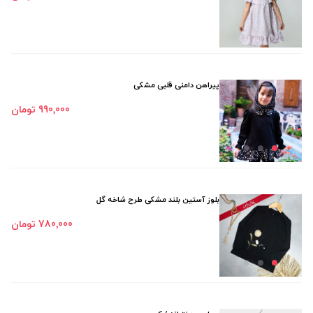
پیراهن دامنی قلبی مشکی
990٬000 تومان
بلوز آستین بلند مشکی طرح شاخه گل
780٬000 تومان