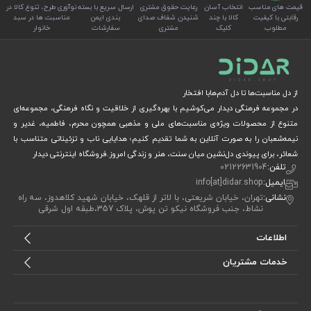
قیمت های مناسب
انتخاب آسان
رعایت حقوق مشتری
ارسال سریع با بسته
نوآوری طرح، تنوع کالا در
رقابتی با کیفیت
کالا با چند
شنیدن شفاف صدای
بندی ایمن
مناسبت ها در سبد
مطلوب
کلیک
مشتری
سفارشات
خانوار
از دل مناسبت‌ها تا دل آدم‌هابا افتخار
در مجموعه فرهنگی دیدار می‌کوشیم با بهره‌گیری از خلاقیت و نگاه فرهنگی، مجموعه‌ای
متنوع از محصولات ویژه‌ی مناسبت‌های ملی و مذهبی همچون محرم، فاطمیه، غدیر و
نیمه‌شعبان را به صورت آنلاین به شما تقدیم کنیم؛ هدایایی ناب و تزئیناتی متناسب با
شعائر، برای پیوندی دل‌نشین میان سنت، هنر و زندگی امروز.فروشگاه اینترنتی دیدار
تلفن:
02122631904
ایمیل:
info[at]didar.shop
نشانی:
تهران، خیابان شریعتی، با لاتر از قلهک، خیابان شهید کلاهدوز، سه راه
نشاط، جنب فروشگاه نیکو تن پوش، پلاک 357،طبقه اول شرقی
اطلاعات
خدمات مشتریان