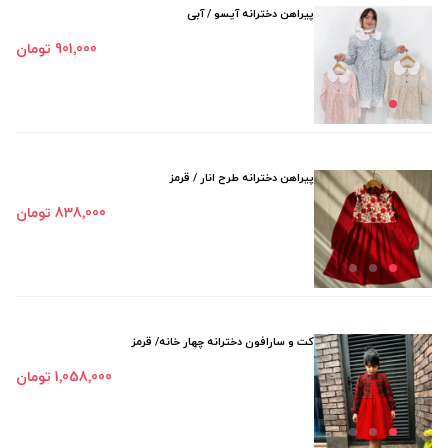
پیراهن دخترانه آیسو / آبی
901٬000 تومان
پیراهن دخترانه طرح انار / قرمز
838٬000 تومان
کت و سارافون دخترانه چهار خانه/ قرمز
1٬058٬000 تومان