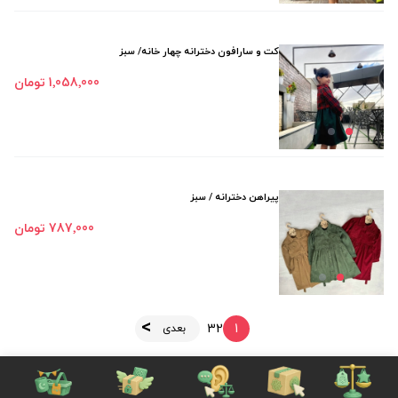
کت و سارافون دخترانه چهار خانه/ سبز
1٬058٬000 تومان
پیراهن دخترانه / سبز
787٬000 تومان
3
2
1
بعدی