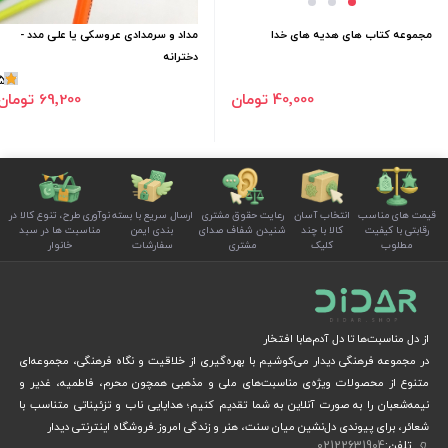
مجموعه کتاب های هدیه های خدا
مداد و سرمدادی عروسکی یا علی مدد -
دخترانه
5
40٬000 تومان
69٬200 تومان
قیمت های مناسب
انتخاب آسان
رعایت حقوق مشتری
ارسال سریع با بسته
نوآوری طرح، تنوع کالا در
رقابتی با کیفیت
کالا با چند
شنیدن شفاف صدای
بندی ایمن
مناسبت ها در سبد
مطلوب
کلیک
مشتری
سفارشات
خانوار
از دل مناسبت‌ها تا دل آدم‌هابا افتخار
در مجموعه فرهنگی دیدار می‌کوشیم با بهره‌گیری از خلاقیت و نگاه فرهنگی، مجموعه‌ای
متنوع از محصولات ویژه‌ی مناسبت‌های ملی و مذهبی همچون محرم، فاطمیه، غدیر و
نیمه‌شعبان را به صورت آنلاین به شما تقدیم کنیم؛ هدایایی ناب و تزئیناتی متناسب با
شعائر، برای پیوندی دل‌نشین میان سنت، هنر و زندگی امروز.فروشگاه اینترنتی دیدار
تلفن:
02122631904