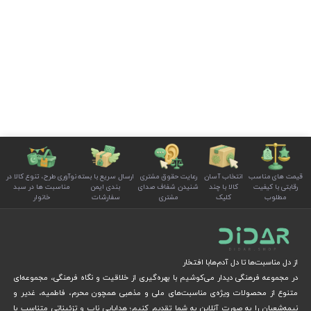
قیمت های مناسب
انتخاب آسان
رعایت حقوق مشتری
ارسال سریع با بسته
نوآوری طرح، تنوع کالا در
رقابتی با کیفیت
کالا با چند
شنیدن شفاف صدای
بندی ایمن
مناسبت ها در سبد
مطلوب
کلیک
مشتری
سفارشات
خانوار
از دل مناسبت‌ها تا دل آدم‌هابا افتخار
در مجموعه فرهنگی دیدار می‌کوشیم با بهره‌گیری از خلاقیت و نگاه فرهنگی، مجموعه‌ای
متنوع از محصولات ویژه‌ی مناسبت‌های ملی و مذهبی همچون محرم، فاطمیه، غدیر و
نیمه‌شعبان را به صورت آنلاین به شما تقدیم کنیم؛ هدایایی ناب و تزئیناتی متناسب با