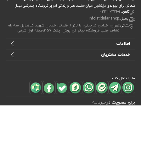
شعائر، برای پیوندی دل‌نشین میان سنت، هنر و زندگی امروز.فروشگاه اینترنتی دیدار
تلفن:
02122631904
ایمیل:
info[at]didar.shop
نشانی:
تهران، خیابان شریعتی، با لاتر از قلهک، خیابان شهید کلاهدوز، سه راه
نشاط، جنب فروشگاه نیکو تن پوش، پلاک 357،طبقه اول شرقی
اطلاعات
خدمات مشتریان
ما را دنبال کنید
مشاهده محصولات
(0)
برای عضویت در
خبرنامه
آیا می خواهید از جدید‌ترین تخفیف‌ ها با‌ خبر شوید؟ فقط ایمیل خود را ثبت
کنید
اشتراک
طراحی، توسعه و اجرای فروشگاه اینترنتی توسط:
آریو وب